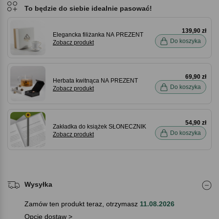
To będzie do siebie idealnie pasować!
139,90 zł
Elegancka filiżanka NA PREZENT
Do koszyka
Zobacz produkt
69,90 zł
Herbata kwitnąca NA PREZENT
Do koszyka
Zobacz produkt
54,90 zł
Zakładka do książek SŁONECZNIK
Do koszyka
Zobacz produkt
Wysyłka
Zamów ten produkt teraz, otrzymasz
11.08.2026
Opcje dostaw >