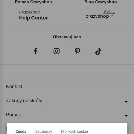
Pomoc Crazyshop
Blog Crazyshop
Obserwuj nas
Kontakt
Zakupy na skróty
Pomoc
Regulaminy
Zgoda
Szczegóły
O plikach cookie