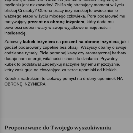
myśleniu jest niezawodny! Zbliża się stresujący moment w życiu
bliskiej Ci osoby? Obrona pracy inżynierskiej to uwiecznienie
ważnego etapu w życiu młodego człowieka. Pora podarować mu
motywujący
prezent na obronę inżyniera
, który doda mu
pewności siebie i wiary w swoje wyjątkowe umiejętności i
inteligencję.
Zabawny
kubek inżyniera
na
prezent na obronę inżyniera
, jak i
gadżet podarowany zupełnie bez okazji. Wszyscy dbamy o swoje
codzienne rytuały. Picie porannej kawy czy aromatycznej herbaty
dodaje nam energii, witalności i chęci do działania. Prywatny
kubek to podstawa! Zadedykuj naczynie fajnemu mężczyźnie,
który zasługuje na chwytające za serce upominki od bliskich.
Kubek z nadrukiem to ciekawy pomysł na drobny upominek NA
OBRONĘ INŻYNIERA.
Proponowane do Twojego wyszukiwania