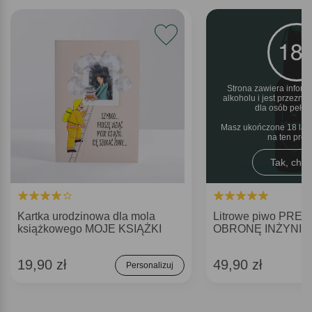
Strona zawiera inform
alkoholu i jest przezn
dla osób pełnol
Masz ukończone 18 lat 
na ten pro
Tak, chęt
Kartka urodzinowa dla mola
Litrowe piwo PRE
książkowego MOJE KSIĄŻKI
OBRONĘ INŻYNIE
19,90 zł
49,90 zł
Personalizuj