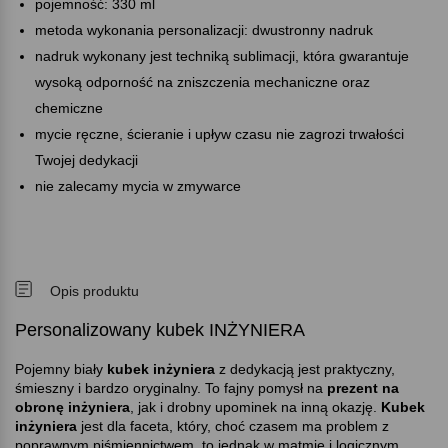
pojemność: 330 ml
metoda wykonania personalizacji: dwustronny nadruk
nadruk wykonany jest techniką sublimacji, która gwarantuje
wysoką odporność na zniszczenia mechaniczne oraz
chemiczne
mycie ręczne, ścieranie i upływ czasu nie zagrozi trwałości
Twojej dedykacji
nie zalecamy mycia w zmywarce
Opis produktu
Personalizowany kubek INŻYNIERA
Pojemny biały
kubek inżyniera
z dedykacją jest praktyczny,
śmieszny i bardzo oryginalny. To fajny pomysł na
prezent na
obronę inżyniera
, jak i drobny upominek na inną okazję.
Kubek
inżyniera
jest dla faceta, który, choć czasem ma problem z
poprawnym piśmiennictwem, to jednak w matmie i logicznym