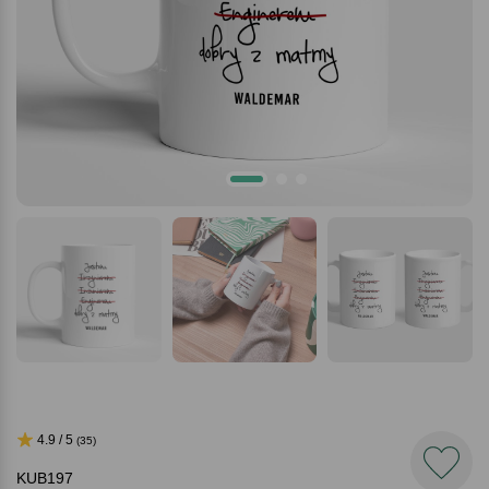
4.9 / 5
(35)
KUB197