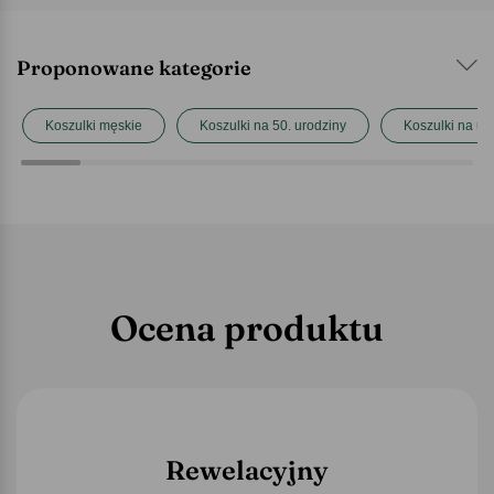
Proponowane kategorie
Koszulki męskie
Koszulki na 50. urodziny
Koszulki na ur
Ocena produktu
Rewelacyjny