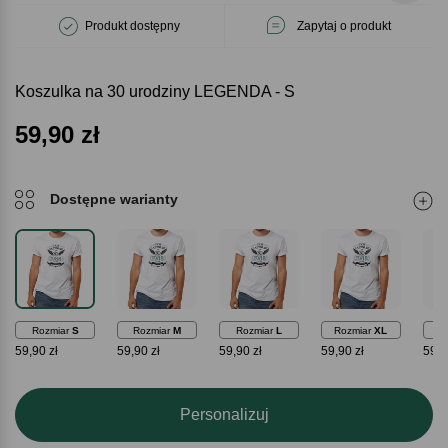
Produkt dostępny
Zapytaj o produkt
Koszulka na 30 urodziny LEGENDA - S
59,90
zł
Dostępne warianty
Rozmiar
S
Rozmiar
M
Rozmiar
L
Rozmiar
XL
Ro
59,90 zł
59,90 zł
59,90 zł
59,90 zł
59,9
Personalizuj