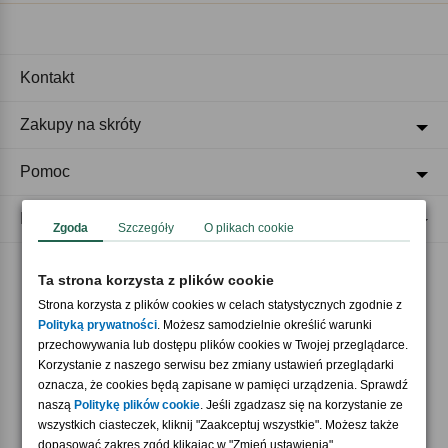
Kontakt
Zakupy na skróty
Pomoc
Regulaminy
Zgoda
Szczegóły
O plikach cookie
Ta strona korzysta z plików cookie
Akceptujemy płatności
Strona korzysta z plików cookies w celach statystycznych zgodnie z
Polityką prywatności
. Możesz samodzielnie określić warunki
przechowywania lub dostępu plików cookies w Twojej przeglądarce.
Korzystanie z naszego serwisu bez zmiany ustawień przeglądarki
oznacza, że cookies będą zapisane w pamięci urządzenia. Sprawdź
naszą
Politykę plików cookie
. Jeśli zgadzasz się na korzystanie ze
wszystkich ciasteczek, kliknij "Zaakceptuj wszystkie". Możesz także
Nasi partnerzy
dopasować zakres zgód klikając w "Zmień ustawienia".