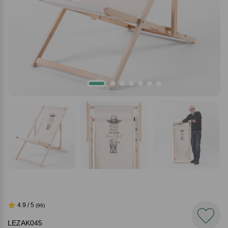
4.9 / 5
(96)
LEZAK045