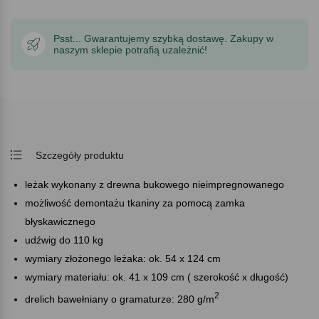
Psst... Gwarantujemy szybką dostawę. Zakupy w
naszym sklepie potrafią uzależnić!
Szczegóły produktu
leżak wykonany z drewna bukowego nieimpregnowanego
możliwość demontażu tkaniny za pomocą zamka
błyskawicznego
udźwig do 110 kg
wymiary złożonego leżaka: ok. 54 x 124 cm
wymiary materiału: ok. 41 x 109 cm ( szerokość x długość)
2
drelich bawełniany o gramaturze: 280 g/m