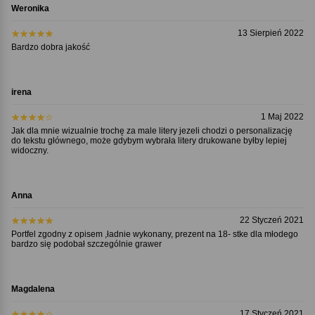
Weronika
13 Sierpień 2022
Bardzo dobra jakość
irena
1 Maj 2022
Jak dla mnie wizualnie trochę za male litery jezeli chodzi o personalizację
do tekstu głównego, może gdybym wybrała litery drukowane byłby lepiej
widoczny.
Anna
22 Styczeń 2021
Portfel zgodny z opisem ,ładnie wykonany, prezent na 18- stke dla młodego
bardzo się podobał szczególnie grawer
Magdalena
17 Styczeń 2021