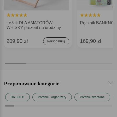
Leżak DLA AMATORÓW
Ręcznik BANKNOT 
WHISKY prezent na urodziny
209,90 zł
169,90 zł
Personalizuj
Proponowane kategorie
Do 300 zł
Portfele i organizery
Portfele skórzane