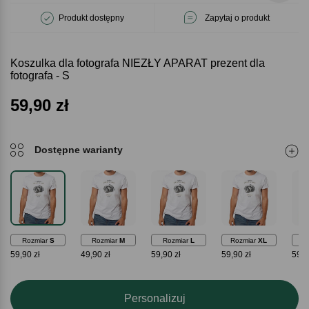
Produkt dostępny
Zapytaj o produkt
Koszulka dla fotografa NIEZŁY APARAT prezent dla
fotografa - S
59,90
zł
Dostępne warianty
Rozmiar
S
Rozmiar
M
Rozmiar
L
Rozmiar
XL
Ro
59,90 zł
49,90 zł
59,90 zł
59,90 zł
59,9
Personalizuj