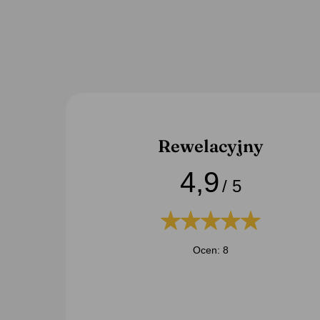
Prezenty na ślub
Prezenty na Święta dla rodziców
Sc
Rewelacyjny
4,9
/ 5
Ocen: 8