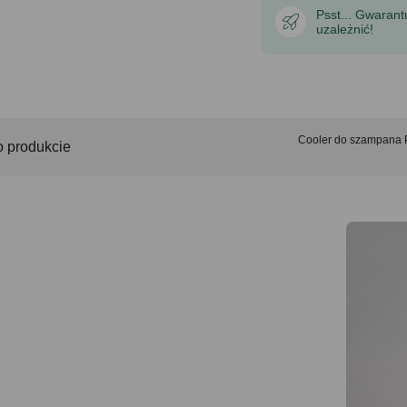
Psst... Gwaran
uzależnić!
Cooler do szampana
o produkcie