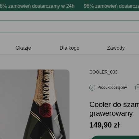
sonalizacja produktów
wne emocje - zawsze udane prezenty
zamówień dostarczamy w 24h
Profesjonalna i darmowa personaliz
98% zamówień dostarczamy
Prezentujemy pozytyw
Okazje
Dla kogo
Zawody
COOLER_003
Produkt dostępny
Cooler do sz
grawerowany
149,90
zł