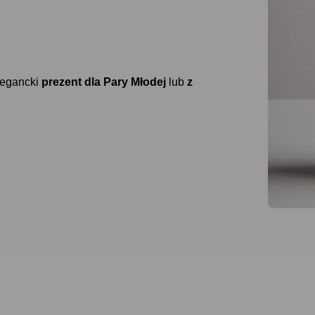
legancki
prezent dla
Pary Młodej
lub
z