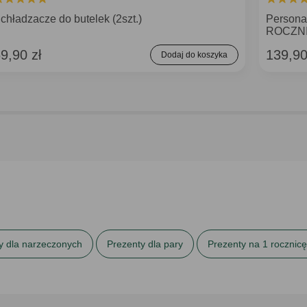
chładzacze do butelek (2szt.)
Persona
ROCZN
9,90 zł
139,90
Dodaj do koszyka
y dla narzeczonych
Prezenty dla pary
Prezenty na 1 rocznicę
ubu
Prezenty na 30 rocznicę ślubu
Prezenty na 5 rocznicę śl