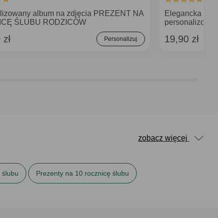
lizowany album na zdjęcia PREZENT NA
Elegancka kar
ICĘ ŚLUBU RODZICÓW
personalizowa
 zł
19,90 zł
Personalizuj
zobacz więcej
 ślubu
Prezenty na 10 rocznicę ślubu
ubu
Prezenty na rocznicę ślubu rodziców