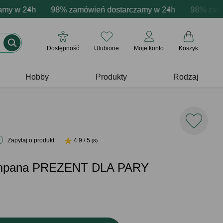
acja produktów
 w 24h
ne emocje - zawsze udane prezenty
98% zamówień dostarczamy w 24h
Profesjonalna i darmowa personalizacja pr
Prezentujemy pozytyw
98% zamówie
Dostępność
Ulubione
Moje konto
Koszyk
Hobby
Produkty
Rodzaj
Zapytaj o produkt
4.9 / 5
(8)
ampana PREZENT DLA PARY