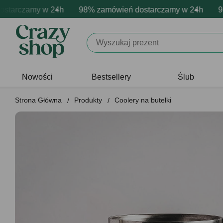
rczamy w 24h
owa personalizacja produktów
wne emocje - zawsze udane prezenty
98% zamówień dostarczamy w 24h
Profesjonalna i darmowa per
Prezentujemy pozyty
98% 
Nowości
Bestsellery
Ślub
Strona Główna
Produkty
Coolery na butelki