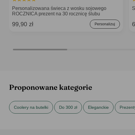
Personalizowana świeca z wosku sojowego
S
ROCZNICA prezent na 30 rocznicę ślubu
99,90 zł
6
Personalizuj
Proponowane kategorie
Coolery na butelki
Do 300 zł
Eleganckie
Prezent
Prezenty na 20 rocznicę ślubu
Prezenty na 25 rocznicę śl