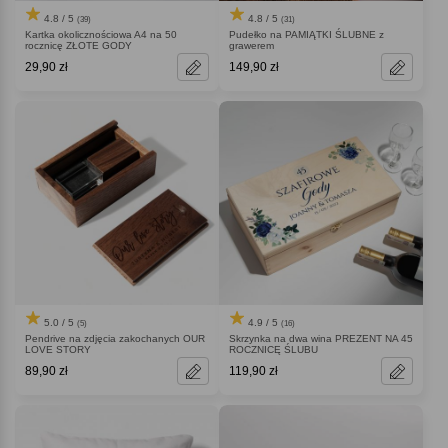
4.8 / 5
4.8 / 5
(39)
(31)
Kartka okolicznościowa A4 na 50
Pudełko na PAMIĄTKI ŚLUBNE z
rocznicę ZŁOTE GODY
grawerem
29,90 zł
149,90 zł
5.0 / 5
4.9 / 5
(5)
(16)
Pendrive na zdjęcia zakochanych OUR
Skrzynka na dwa wina PREZENT NA 45
LOVE STORY
ROCZNICĘ ŚLUBU
89,90 zł
119,90 zł