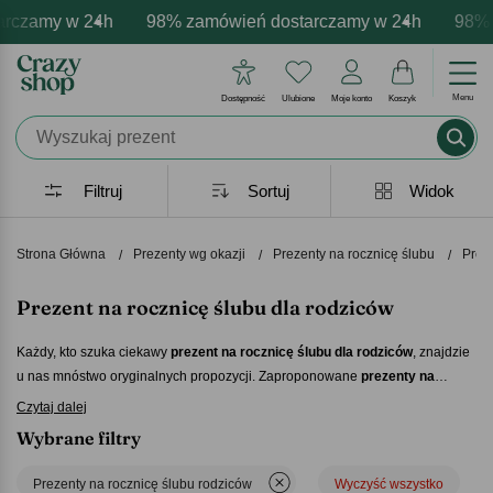
 w 24h
sonalizacja produktów
cje - zawsze udane prezenty
98% zamówień dostarczamy w 24h
Profesjonalna i darmowa personaliz
Prezentujemy pozytywne emo
98% zamówie
Menu
Dostępność
Ulubione
Moje konto
Koszyk
Filtruj
Sortuj
Widok
Strona Główna
Prezenty wg okazji
Prezenty na rocznicę ślubu
Prez
Prezent na rocznicę ślubu dla rodziców
Każdy, kto szuka ciekawy
prezent na rocznicę ślubu dla rodziców
, znajdzie
u nas mnóstwo oryginalnych propozycji. Zaproponowane
prezenty na
rocznicę ślubu rodziców
mają możliwość personalizacji, dzięki czemu
Czytaj dalej
upominek miło zaskoczy obdarowanych. Wśród wielu propozycji można
Wybrane filtry
znaleźć idealny
prezent na rocznicę ślubu dla rodziców
– zabawne,
eleganckie, praktyczne, czyli dokładnie takie, jak lubią.
Prezenty na rocznicę ślubu rodziców
Wyczyść wszystko