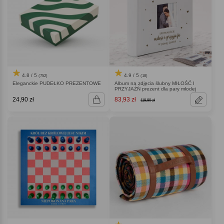
4.8 / 5
4.9 / 5
(752)
(18)
Eleganckie PUDEŁKO PREZENTOWE
Album na zdjęcia ślubny MIŁOŚĆ I
PRZYJAŹŃ prezent dla pary młodej
24,90 zł
83,93 zł
119,90 zł