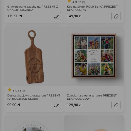
4.9 / 5
(8)
Grawerowane szachy na PREZENT Z
Koc na piknik POMYSŁ NA PREZENT
OKAZJI ROCZNICY
DLA RODZINY
179,90 zł
149,90 zł
5.0 / 5
(2)
Zdjęcia na płótnie w ramie PREZENT
Deska akacjowa z grawerem PREZENT
DLA RODZICÓW
NA ROCZNICĘ ŚLUBU
99,90 zł
129,90 zł