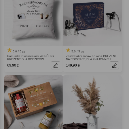
5.0 / 5
5.0 / 5
(2)
(3)
Poduszka z kieszeniami WSPÓLNY
Zestaw akcesoriów do wina PREZENT
PREZENT DLA RODZICÓW
NA ROCZNICĘ DLA ZNAJOMYCH
69,90 zł
149,90 zł