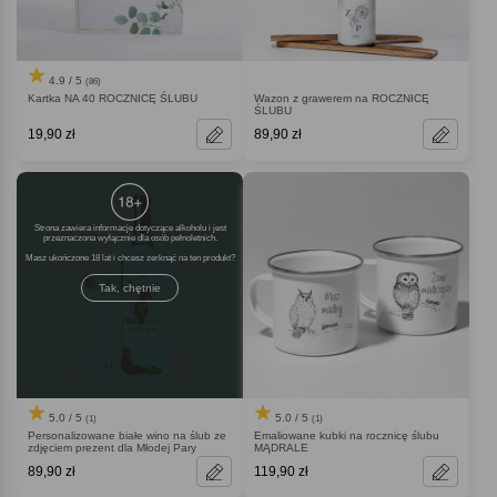
4.9 / 5
(86)
Kartka NA 40 ROCZNICĘ ŚLUBU
Wazon z grawerem na ROCZNICĘ
ŚLUBU
19,90 zł
89,90 zł
Strona zawiera informacje dotyczące alkoholu i jest
przeznaczona wyłącznie dla osób pełnoletnich.
Masz ukończone 18 lat i chcesz zerknąć na ten produkt
Tak, chętnie
5.0 / 5
5.0 / 5
(1)
(1)
Personalizowane białe wino na ślub ze
Emaliowane kubki na rocznicę ślubu
zdjęciem prezent dla Młodej Pary
MĄDRALE
89,90 zł
119,90 zł