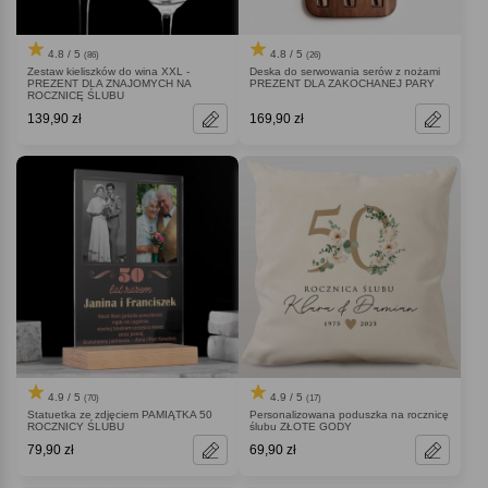
4.8 / 5
4.8 / 5
(86)
(26)
Zestaw kieliszków do wina XXL -
Deska do serwowania serów z nożami
PREZENT DLA ZNAJOMYCH NA
PREZENT DLA ZAKOCHANEJ PARY
ROCZNICĘ ŚLUBU
139,90 zł
169,90 zł
4.9 / 5
4.9 / 5
(70)
(17)
Statuetka ze zdjęciem PAMIĄTKA 50
Personalizowana poduszka na rocznicę
ROCZNICY ŚLUBU
ślubu ZŁOTE GODY
79,90 zł
69,90 zł