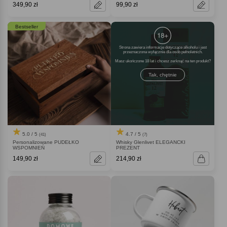
349,90 zł
99,90 zł
Bestseller
Strona zawiera informacje dotyczące alkoholu i jest
przeznaczona wyłącznie dla osób pełnoletnich.
Masz ukończone 18 lat i chcesz zerknąć na ten produkt
Tak, chętnie
5.0 / 5
4.7 / 5
(41)
(7)
Personalizowane PUDEŁKO
Whisky Glenlivet ELEGANCKI
WSPOMNIEŃ
PREZENT
149,90 zł
214,90 zł