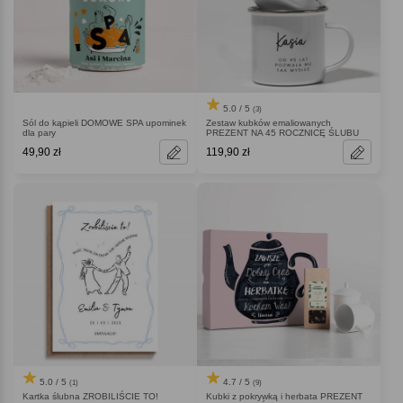
5.0 / 5
(3)
Sól do kąpieli DOMOWE SPA upominek
Zestaw kubków emaliowanych
dla pary
PREZENT NA 45 ROCZNICĘ ŚLUBU
49,90 zł
119,90 zł
5.0 / 5
4.7 / 5
(1)
(9)
Kartka ślubna ZROBILIŚCIE TO!
Kubki z pokrywką i herbata PREZENT