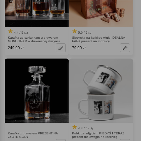
4.4 / 5
5.0 / 5
(13)
(1)
Karafka ze szklankami z grawerem
Skrzynka na korki po winie IDEALNA
MONOGRAM w drewnianej skrzynce
PARA prezent na rocznicę
249,90 zł
79,90 zł
4.4 / 5
(11)
Karafka z grawerem PREZENT NA
Kubki ze zdjęciem KIEDYŚ I TERAZ
ZŁOTE GODY
prezent dla dwojga na rocznicę