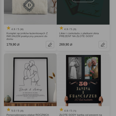
4.9 / 5
4.9 / 5
(90)
(25)
Komplet ręczników łazienkowych Z
Likier i czekolada z płatkami złota
INICJAŁEM praktyczny prezent do
PREZENT NA ZŁOTE GODY
domu
179,90 zł
269,90 zł
5.0 / 5
4.9 / 5
(25)
(71)
Personalizowany plakat ROCZNICA
ZŁOTE GODY kartka xxl prezent na