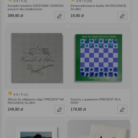
4.5 / 5
4.9 / 5
(2)
(131)
Komplet leżaków SZEFOWIE OGRODU
Personalizowana kartka NA ROCZNICĘ
prezent dla działkowców
ŚLUBU
399,90 zł
19,90 zł
4.9 / 5
(17)
Album do wklejania zdjęć PREZENT NA
Szachy z grawerem PREZENT DLA
ROCZNICĘ ŚLUBU
PARY
249,90 zł
179,90 zł