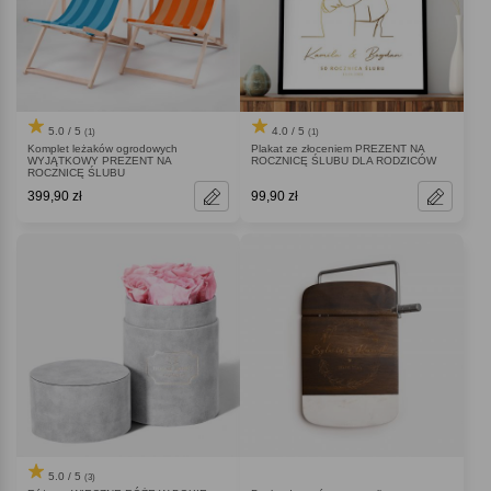
5.0 / 5
4.0 / 5
(1)
(1)
Komplet leżaków ogrodowych
Plakat ze złoceniem PREZENT NA
WYJĄTKOWY PREZENT NA
ROCZNICĘ ŚLUBU DLA RODZICÓW
ROCZNICĘ ŚLUBU
399,90 zł
99,90 zł
5.0 / 5
(3)