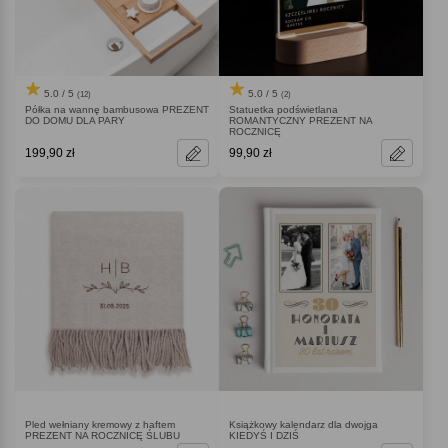
5.0 / 5
5.0 / 5
(12)
(2)
Półka na wannę bambusowa PREZENT
Statuetka podświetlana
DO DOMU DLA PARY
ROMANTYCZNY PREZENT NA
ROCZNICĘ
199,90 zł
99,90 zł
Pled wełniany kremowy z haftem
Książkowy kalendarz dla dwojga
PREZENT NA ROCZNICĘ ŚLUBU
KIEDYŚ I DZIŚ