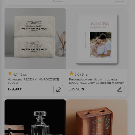
4.7 / 5
5.0 / 5
(35)
(1)
Haftowane RĘCZNIKI NA ROCZNICĘ
Personalizowany album na zdjęcia
ŚLUBU
NAJLEPSZE CHWILE prezent rodzinny
179,90 zł
139,90 zł