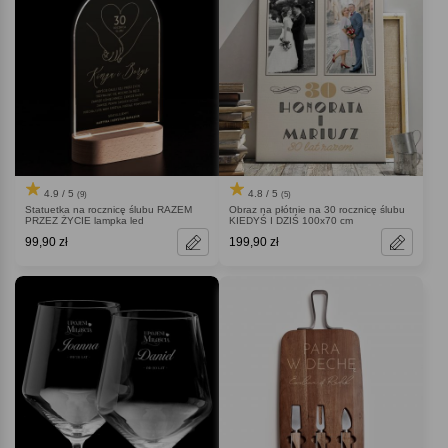
4.9 / 5
4.8 / 5
(9)
(5)
Statuetka na rocznicę ślubu RAZEM
Obraz na płótnie na 30 rocznicę ślubu
PRZEZ ŻYCIE lampka led
KIEDYŚ I DZIŚ 100x70 cm
99,90 zł
199,90 zł