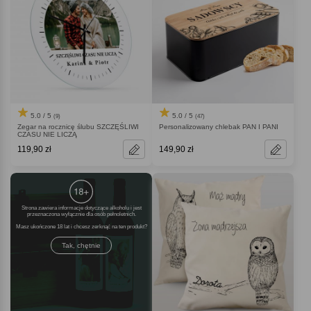
5.0 / 5
5.0 / 5
(9)
(47)
Zegar na rocznicę ślubu SZCZĘŚLIWI
Personalizowany chlebak PAN I PANI
CZASU NIE LICZĄ
119,90 zł
149,90 zł
Strona zawiera informacje dotyczące alkoholu i jest
przeznaczona wyłącznie dla osób pełnoletnich.
Masz ukończone 18 lat i chcesz zerknąć na ten produkt
Tak, chętnie