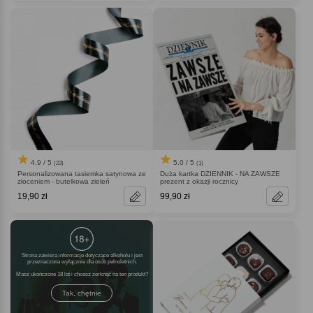
4.9 / 5
5.0 / 5
(23)
(1)
Personalizowana tasiemka satynowa ze
Duża kartka DZIENNIK - NA ZAWSZE
złoceniem - butelkowa zieleń
prezent z okazji rocznicy
19,90 zł
99,90 zł
Strona zawiera informacje dotyczące alkoholu i jest
przeznaczona wyłącznie dla osób pełnoletnich.
Masz ukończone 18 lat i chcesz zerknąć na ten produkt
Tak, chętnie