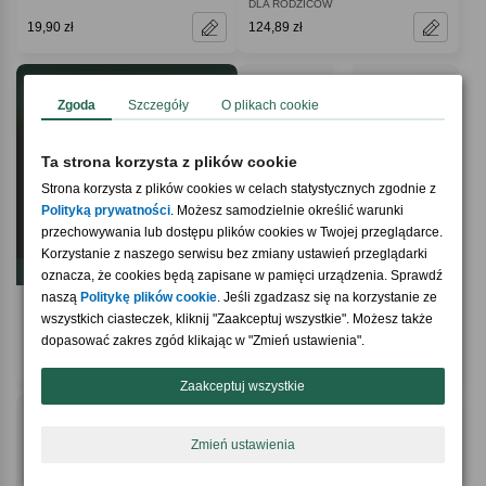
DLA RODZICÓW
19,90 zł
124,89 zł
Zgoda
Szczegóły
O plikach cookie
Strona zawiera informacje dotyczące alkoholu i jest
przeznaczona wyłącznie dla osób pełnoletnich.
Masz ukończone 18 lat i chcesz zerknąć na ten produkt
Ta strona korzysta z plików cookie
Tak, chętnie
Strona korzysta z plików cookies w celach statystycznych zgodnie z
Polityką prywatności
. Możesz samodzielnie określić warunki
przechowywania lub dostępu plików cookies w Twojej przeglądarce.
Korzystanie z naszego serwisu bez zmiany ustawień przeglądarki
oznacza, że cookies będą zapisane w pamięci urządzenia. Sprawdź
naszą
Politykę plików cookie
. Jeśli zgadzasz się na korzystanie ze
4.4 / 5
5.0 / 5
(12)
(1)
wszystkich ciasteczek, kliknij "Zaakceptuj wszystkie". Możesz także
Box prezentowy Prosecco z kieliszkami
Pamiątkowa zawieszka RUBINOWE
PREZENT NA 50 ROCZNICĘ ŚLUBU
GODY upominek na 40 rocznicę ślubu
dopasować zakres zgód klikając w "Zmień ustawienia".
219,90 zł
59,90 zł
Zaakceptuj wszystkie
Zmień ustawienia