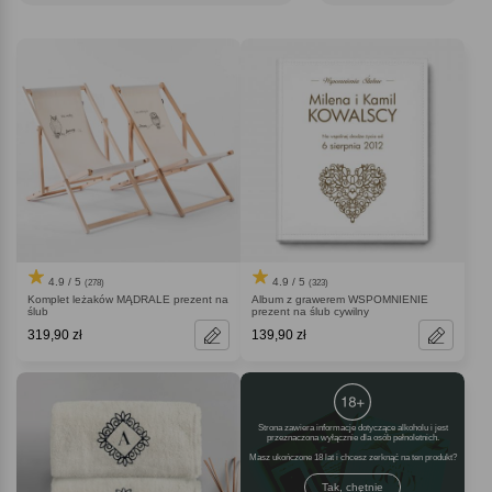
4.9 / 5
4.9 / 5
(278)
(323)
Komplet leżaków MĄDRALE prezent na
Album z grawerem WSPOMNIENIE
ślub
prezent na ślub cywilny
319,90 zł
139,90 zł
Strona zawiera informacje dotyczące alkoholu i jest
przeznaczona wyłącznie dla osób pełnoletnich.
Masz ukończone 18 lat i chcesz zerknąć na ten produkt
Tak, chętnie