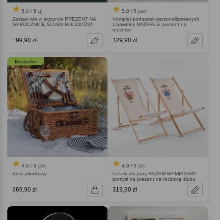
5.0 / 5
5.0 / 5
(694)
(1)
Komplet poduszek personalizowanych
Zestaw win w skrzynce PREZENT NA
z bawełny MĄDRALE prezent na
50 ROCZNICĘ ŚLUBU RODZICÓW
rocznice
199,90 zł
129,90 zł
Bestseller
4.9 / 5
4.9 / 5
(249)
(59)
Kosz piknikowy
Leżaki dla pary RAZEM WYMIATAMY
pomysł na prezent na rocznicę ślubu
369,90 zł
319,90 zł