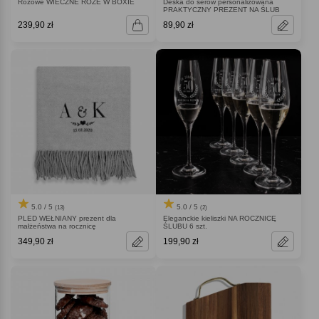
Różowe WIECZNE RÓŻE W BOXIE
Deska do serów personalizowana
PRAKTYCZNY PREZENT NA ŚLUB
239,90 zł
89,90 zł
5.0 / 5
5.0 / 5
(13)
(2)
PLED WEŁNIANY prezent dla
Eleganckie kieliszki NA ROCZNICĘ
małżeństwa na rocznicę
ŚLUBU 6 szt.
349,90 zł
199,90 zł