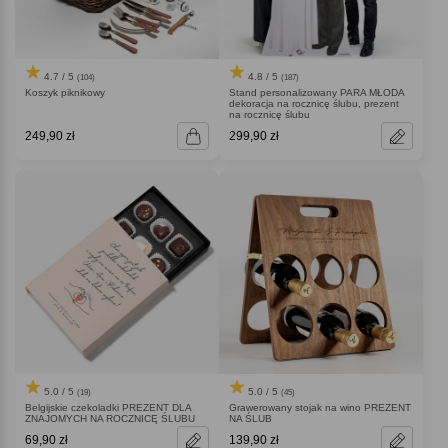
4.7 / 5
4.8 / 5
(104)
(187)
Koszyk piknikowy
Stand personalizowany PARA MŁODA
dekoracja na rocznicę ślubu, prezent
na rocznicę ślubu
249,90 zł
299,90 zł
5.0 / 5
5.0 / 5
(19)
(45)
Belgijskie czekoladki PREZENT DLA
Grawerowany stojak na wino PREZENT
ZNAJOMYCH NA ROCZNICĘ ŚLUBU
NA ŚLUB
69,90 zł
139,90 zł