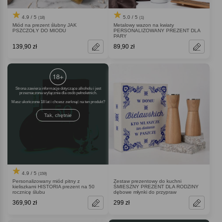
4.9 / 5
5.0 / 5
(18)
(1)
Miód na prezent ślubny JAK
Metalowy wazon na kwiaty
PSZCZOŁY DO MIODU
PERSONALIZOWANY PREZENT DLA
PARY
139,90 zł
89,90 zł
Strona zawiera informacje dotyczące alkoholu i jest
przeznaczona wyłącznie dla osób pełnoletnich.
Masz ukończone 18 lat i chcesz zerknąć na ten produkt
Tak, chętnie
4.9 / 5
(159)
Personalizowany miód pitny z
Zestaw prezentowy do kuchni
kieliszkami HISTORIA prezent na 50
ŚMIESZNY PREZENT DLA RODZINY
rocznicę ślubu
dębowe młynki do przypraw
369,90 zł
299 zł