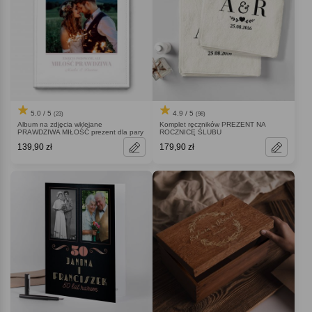
5.0 / 5
4.9 / 5
(23)
(98)
Album na zdjęcia wklejane
Komplet ręczników PREZENT NA
PRAWDZIWA MIŁOŚĆ prezent dla pary
ROCZNICĘ ŚLUBU
139,90 zł
179,90 zł