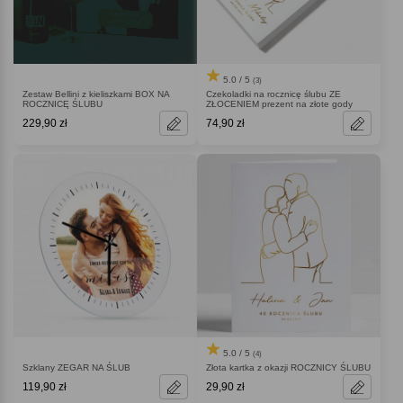
5.0 / 5
(3)
Zestaw Bellini z kieliszkami BOX NA
Czekoladki na rocznicę ślubu ZE
ROCZNICĘ ŚLUBU
ZŁOCENIEM prezent na złote gody
229,90 zł
74,90 zł
5.0 / 5
(4)
Szklany ZEGAR NA ŚLUB
Złota kartka z okazji ROCZNICY ŚLUBU
119,90 zł
29,90 zł