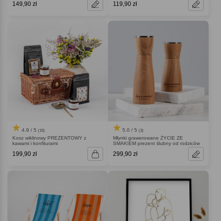
149,90 zł
119,90 zł
4.9 / 5
5.0 / 5
(16)
(3)
Kosz wiklinowy PREZENTOWY z
Młynki grawerowane ŻYCIE ZE
kawami i konfiturami
SMAKIEM prezent ślubny od rodziców
199,90 zł
299,90 zł