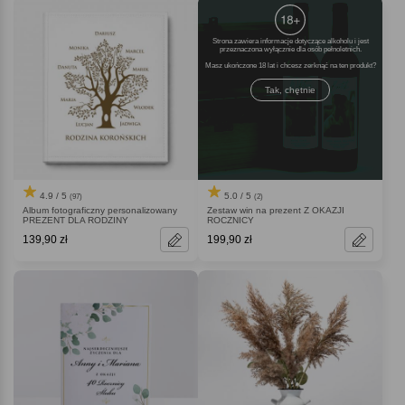
Strona zawiera informacje dotyczące alkoholu i jest
przeznaczona wyłącznie dla osób pełnoletnich.
Masz ukończone 18 lat i chcesz zerknąć na ten produkt
Tak, chętnie
4.9 / 5
5.0 / 5
(97)
(2)
Album fotograficzny personalizowany
Zestaw win na prezent Z OKAZJI
PREZENT DLA RODZINY
ROCZNICY
139,90 zł
199,90 zł