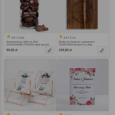
4.8 / 5
4.8 / 5
(226)
(37)
Grawerowany słoik na ślub
Deska do krojenia z grawerem
ZAKOCHANE PTASZKI słoik życzeń
TOGETHER prezent na ślub
99,90 zł
109,90 zł