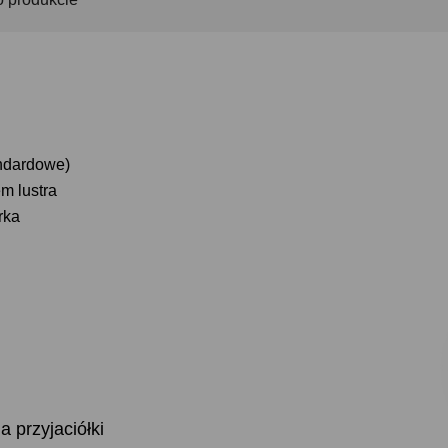
andardowe)
m lustra
rka
 przyjaciółki