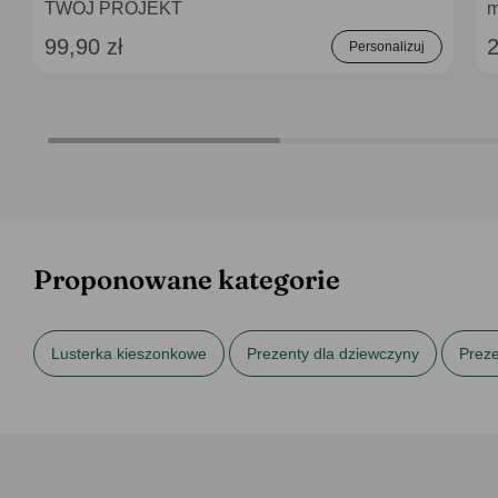
TWÓJ PROJEKT
m
99,90 zł
2
Personalizuj
Proponowane kategorie
Lusterka kieszonkowe
Prezenty dla dziewczyny
Preze
Prezenty na Dzień Dziewczyny
Prezenty na Dzień Kobiet
Prezenty na urodziny dla niej
Prezenty na urodziny dla sio