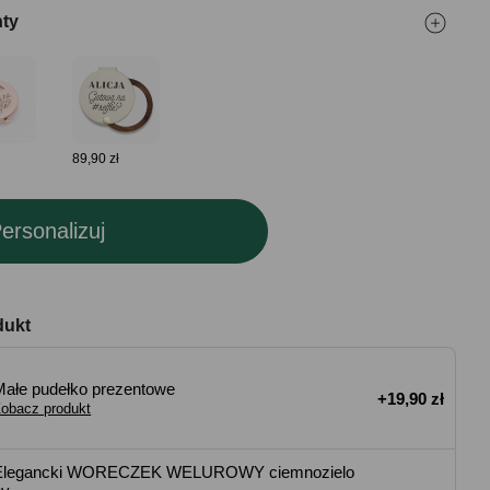
nty
89,90 zł
ersonalizuj
dukt
Małe pudełko prezentowe
+19,90 zł
obacz produkt
Elegancki WORECZEK WELUROWY ciemnozielo