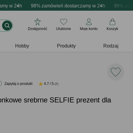
zacja produktów
 w 24h
wne emocje - zawsze udane prezenty
98% zamówień dostarczamy w 24h
Profesjonalna i darmowa personalizacja pr
Prezentujemy pozyty
98% zamówi
Dostępność
Ulubione
Moje konto
Koszyk
Hobby
Produkty
Rodzaj
Zapytaj o produkt
4.7 / 5
(7)
onkowe srebrne SELFIE prezent dla