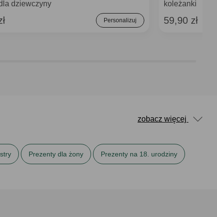
 dla dziewczyny
koleżanki
zł
59,90 zł
Personalizuj
zobacz więcej
stry
Prezenty dla żony
Prezenty na 18. urodziny
Prezenty na Święta dla siostry