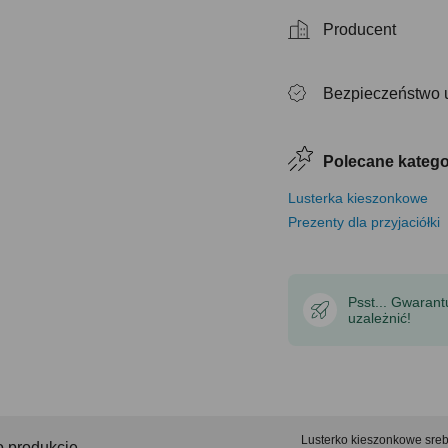
Producent
Bezpieczeństwo 
Polecane katego
Lusterka kieszonkowe
Prezenty dla przyjaciółki
Psst... Gwaran
uzależnić!
Lusterko kieszonkowe srebr
o produkcie