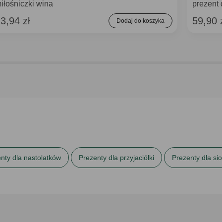
iłośniczki wina
prezent
3,94 zł
59,90 
Dodaj do koszyka
nty dla nastolatków
Prezenty dla przyjaciółki
Prezenty dla sio
Prezenty na Mikołajki
Prezenty na Święta dla dziewczyny
stry
Prezenty na Walentynki
Prezenty na Walentynki dla niej