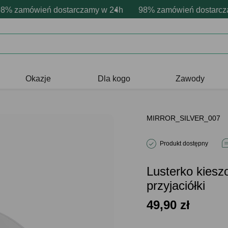
rsonalizacja produktów
wne emocje - zawsze udane prezenty
zamówień dostarczamy w 24h
Profesjonalna i darmowa personali
98% zamówień dostarczamy
Prezentujemy pozyty
Okazje
Dla kogo
Zawody
MIRROR_SILVER_007
Produkt dostępny
Lusterko kiesz
przyjaciółki
49,90
zł