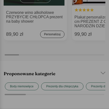
Czerwone wino alkoholowe
PRZYBYCIE CHŁOPCA prezent
Plakat personalizo
na baby shower
cm PREZENT Z OK
NARODZIN DZIEC
89,90 zł
99,90 zł
Personalizuj
Proponowane kategorie
Body niemowlęce
Prezenty dla chłopczyka
Prezenty dla 