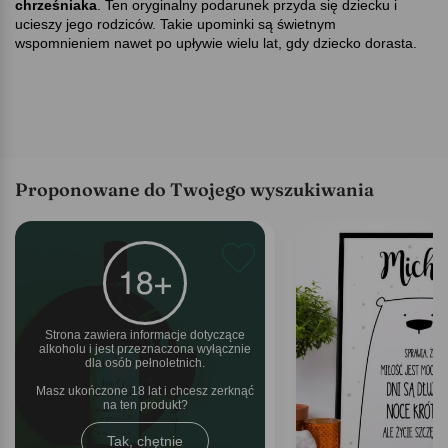
chrześniaka
. Ten oryginalny podarunek przyda się dziecku i
ucieszy jego rodziców. Takie upominki są świetnym
wspomnieniem nawet po upływie wielu lat, gdy dziecko dorasta.
Proponowane do Twojego wyszukiwania
Strona zawiera informacje dotyczące
alkoholu i jest przeznaczona wyłącznie
dla osób pełnoletnich.
Masz ukończone 18 lat i chcesz zerknąć
na ten produkt
Tak, chętnie