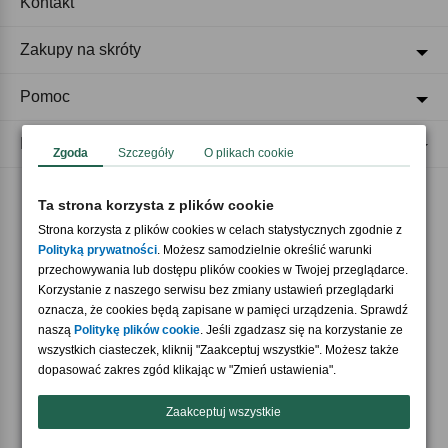
Kontakt
Zakupy na skróty
Pomoc
Regulaminy
Zgoda
Szczegóły
O plikach cookie
Ta strona korzysta z plików cookie
Akceptujemy płatności
Strona korzysta z plików cookies w celach statystycznych zgodnie z
Polityką prywatności
. Możesz samodzielnie określić warunki
przechowywania lub dostępu plików cookies w Twojej przeglądarce.
Korzystanie z naszego serwisu bez zmiany ustawień przeglądarki
oznacza, że cookies będą zapisane w pamięci urządzenia. Sprawdź
naszą
Politykę plików cookie
. Jeśli zgadzasz się na korzystanie ze
wszystkich ciasteczek, kliknij "Zaakceptuj wszystkie". Możesz także
Nasi partnerzy
dopasować zakres zgód klikając w "Zmień ustawienia".
Zaakceptuj wszystkie