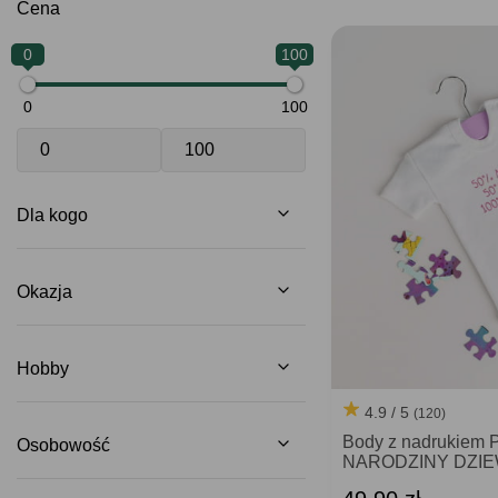
Cena
0
100
0
100
Dla kogo
Okazja
Hobby
4.9 / 5
(120)
Body z nadrukiem
Osobowość
NARODZINY DZI