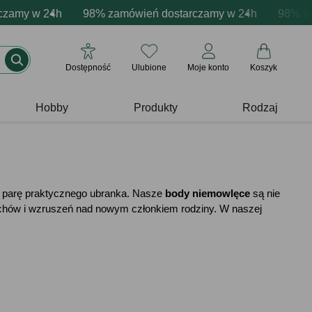
acja produktów
 w 24h
ne emocje - zawsze udane prezenty
98% zamówień dostarczamy w 24h
Profesjonalna i darmowa personalizacja pr
Prezentujemy pozytyw
98% zamówie
Dostępność
Ulubione
Moje konto
Koszyk
Hobby
Produkty
Rodzaj
 parę praktycznego ubranka. Nasze
body niemowlęce
są nie
miechów i wzruszeń nad nowym członkiem rodziny. W naszej