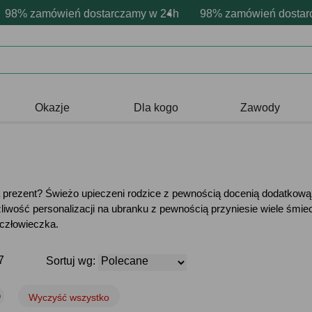
sonalizacja produktów
wne emocje - zawsze udane prezenty
zamówień dostarczamy w 24h
Profesjonalna i darmowa personaliz
98% zamówień dostarczamy
Prezentujemy pozytyw
Okazje
Dla kogo
Zawody
prezent? Świeżo upieczeni rodzice z pewnością docenią dodatkową
ożliwość personalizacji na ubranku z pewnością przyniesie wiele ś
 człowieczka.
7
Sortuj wg:
Wyczyść wszystko