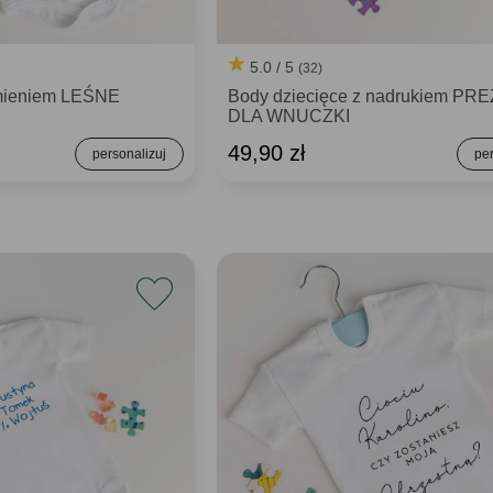
5.0 / 5
(32)
imieniem LEŚNE
Body dziecięce z nadrukiem PR
DLA WNUCZKI
49,90 zł