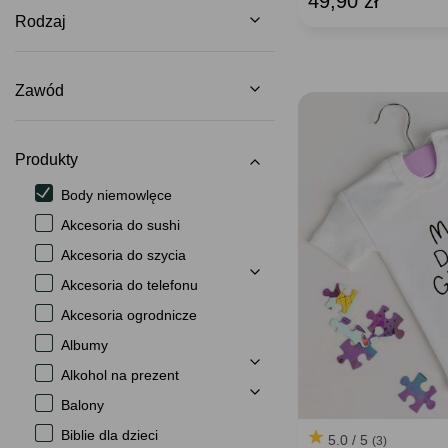
49,90 zł
Rodzaj
Zawód
Produkty
Body niemowlęce
Akcesoria do sushi
Akcesoria do szycia
Akcesoria do telefonu
Akcesoria ogrodnicze
Albumy
Alkohol na prezent
Balony
Biblie dla dzieci
5.0 / 5
(3)