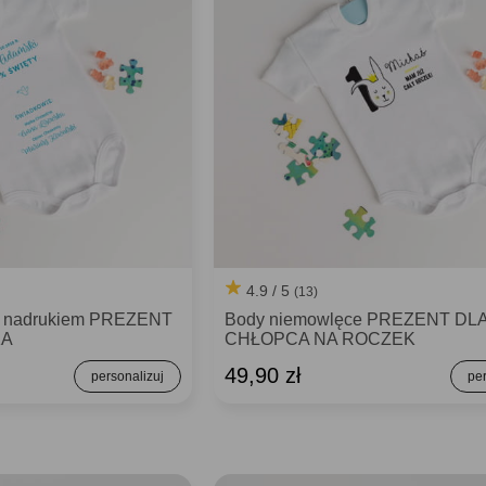
4.9 / 5
(13)
z nadrukiem PREZENT
Body niemowlęce PREZENT DL
KA
CHŁOPCA NA ROCZEK
49,90 zł