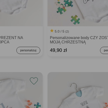
5.0 / 5
(2)
 PREZENT NA
Personalizowane body CZY ZO
OPCA
MOJĄ CHRZESTNĄ
49,90 zł