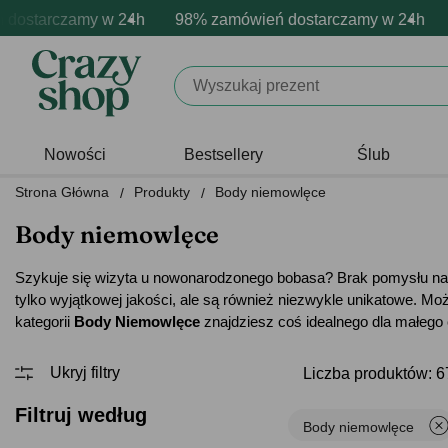
rczamy w 24h
mowa personalizacja produktów
wne emocje - zawsze udane prezenty
98% zamówień dostarczamy w 24h
Profesjonalna i darmowa per
Prezentujemy pozyty
98% 
Nowości
Bestsellery
Ślub
Strona Główna
Produkty
Body niemowlęce
Body niemowlęce
Szykuje się wizyta u nowonarodzonego bobasa? Brak pomysłu na 
tylko wyjątkowej jakości, ale są również niezwykle unikatowe. M
kategorii
Body Niemowlęce
znajdziesz coś idealnego dla małego
Liczba produktów: 6
Filtruj według
Body niemowlęce