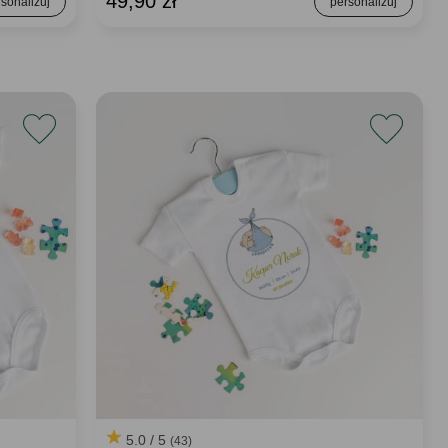
49,90 zł
5.0 / 5
(43)