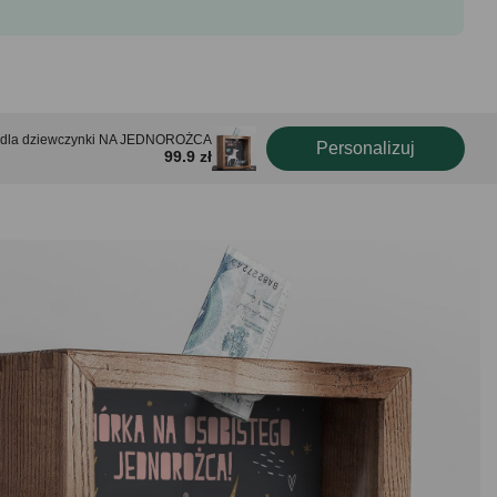
 dla dziewczynki NA JEDNOROŻCA
Personalizuj
99.9 zł