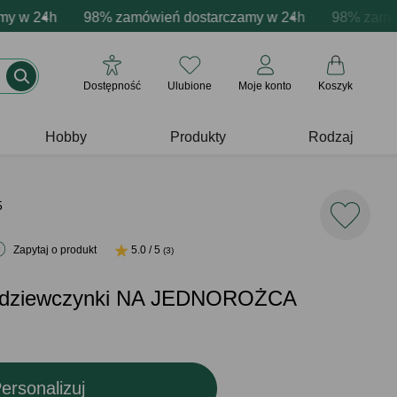
cja produktów
w 24h
e emocje - zawsze udane prezenty
98% zamówień dostarczamy w 24h
Profesjonalna i darmowa personalizacja pro
Prezentujemy pozytywn
98% zamówień
Dostępność
Ulubione
Moje konto
Koszyk
Hobby
Produkty
Rodzaj
5
Zapytaj o produkt
5.0 / 5
(3)
a dziewczynki NA JEDNOROŻCA
ersonalizuj