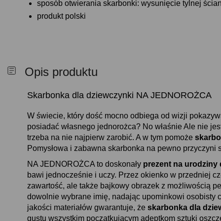
sposób otwierania skarbonki: wysunięcie tylnej ścian
produkt polski
Opis produktu
Skarbonka dla dziewczynki NA JEDNOROŻCA
W świecie, który dość mocno odbiega od wizji pokazywa
posiadać własnego jednorożca? No właśnie Ale nie jest 
trzeba na nie najpierw zarobić. A w tym pomoże
skarbo
Pomysłowa i zabawna skarbonka na pewno przyczyni s
NA JEDNOROŻCA to doskonały
prezent na urodziny 
bawi jednocześnie i uczy. Przez okienko w przedniej c
zawartość, ale także bajkowy obrazek z możliwością pe
dowolnie wybrane imię, nadając upominkowi osobisty c
jakości materiałów gwarantuje, że
skarbonka dla dzie
gustu wszystkim początkującym adeptkom sztuki oszczęd