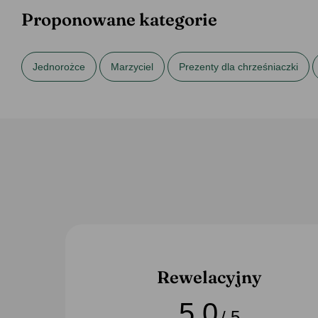
Proponowane kategorie
Jednorożce
Marzyciel
Prezenty dla chrześniaczki
Prezenty na narodziny dziecka
Prezenty na narodziny dzi
Top motywy
Rewelacyjny
5,0
/ 5