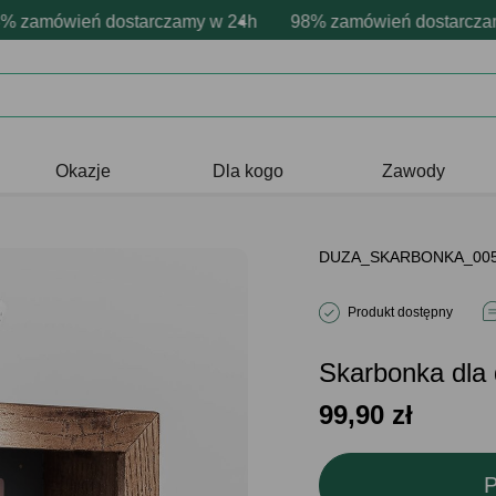
onalizacja produktów
ne emocje - zawsze udane prezenty
amówień dostarczamy w 24h
Profesjonalna i darmowa personaliza
98% zamówień dostarczamy 
Prezentujemy pozytywn
Okazje
Dla kogo
Zawody
DUZA_SKARBONKA_00
Produkt dostępny
Skarbonka dl
99,90
zł
P