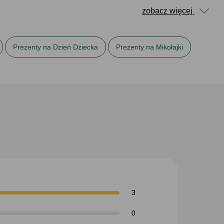
zobacz więcej
Prezenty na Dzień Dziecka
Prezenty na Mikołajki
Prezenty na Wielkanoc dla dzieci
Skarbonki
3
0