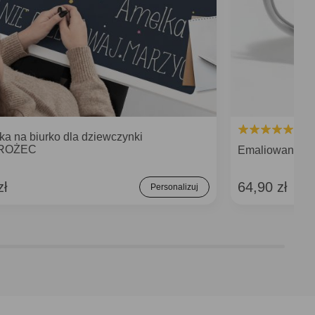
ka na biurko dla dziewczynki
ROŻEC
Emaliowany K
zł
64,90 zł
Personalizuj