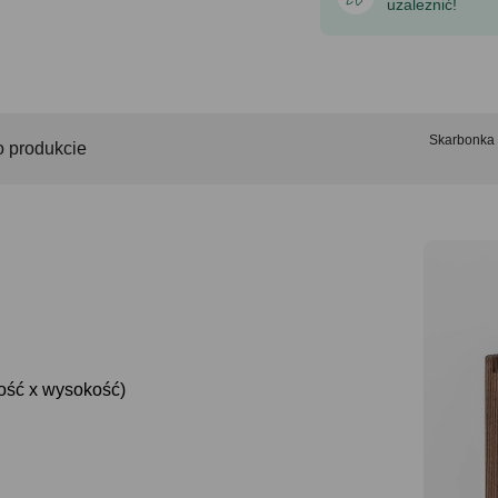
uzależnić!
Skarbonka
o produkcie
kość x wysokość)