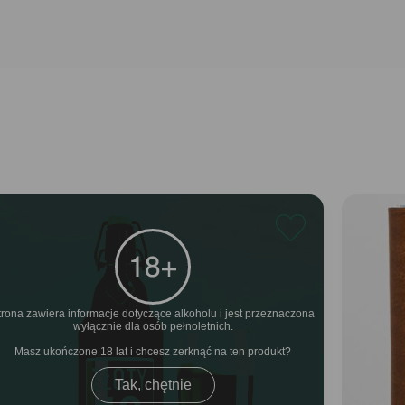
trona zawiera informacje dotyczące alkoholu i jest przeznaczona
wyłącznie dla osób pełnoletnich.
Masz ukończone 18 lat i chcesz zerknąć na ten produkt
Tak, chętnie