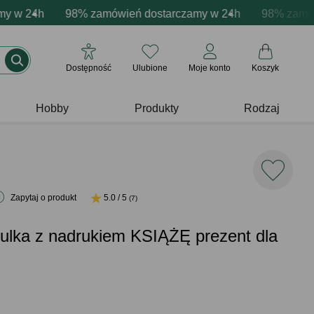
cja produktów
 24h
e emocje - zawsze udane prezenty
98% zamówień dostarczamy w 24h
Profesjonalna i darmowa personalizacja prod
Prezentujemy pozytywn
98% zamówień
Dostępność
Ulubione
Moje konto
Koszyk
Hobby
Produkty
Rodzaj
Zapytaj o produkt
5.0 / 5
(7)
ulka z nadrukiem KSIĄŻĘ prezent dla