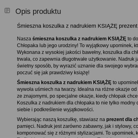
Opis produktu
Śmieszna koszulka z nadrukiem KSIĄŻĘ prezent 
Nasza
śmieszna koszulka z nadrukiem KSIĄŻĘ
to do
Chłopaka lub jego urodziny! To wyjątkowy upominek, k
Wykonana z wysokiej jakości bawełny, koszulka dla chł
trwała, co zapewnia długotrwałe użytkowanie. Nadruk 
świetny sposób, by wyrazić uznanie dla swojego wybran
poczuć się jak prawdziwy książę!
Śmieszna koszulka z nadrukiem KSIĄŻĘ
to upominek
wywoła uśmiech na twarzy. Idealna na różne okazje od
ze znajomymi, po specjalne okazje, kiedy chłopak chc
Koszulka z nadrukiem dla chłopaka to nie tylko modny 
siebie i podkreślenie wyjątkowości.
Wybierając naszą koszulkę, stawiasz na
prezent dla c
pamięci. Nadruk jest zarówno zabawny, jak i stylowy, c
komponować się z różnymi stylizacjami. To upominek, kt