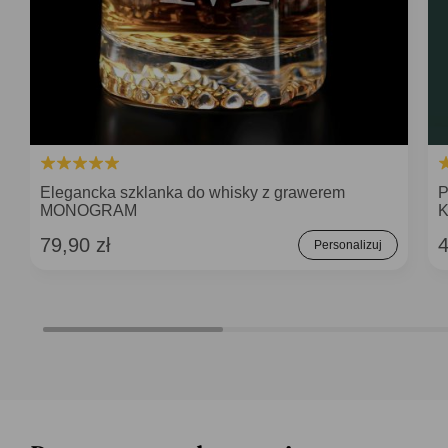
Elegancka szklanka do whisky z grawerem
P
MONOGRAM
K
79,90 zł
4
Personalizuj