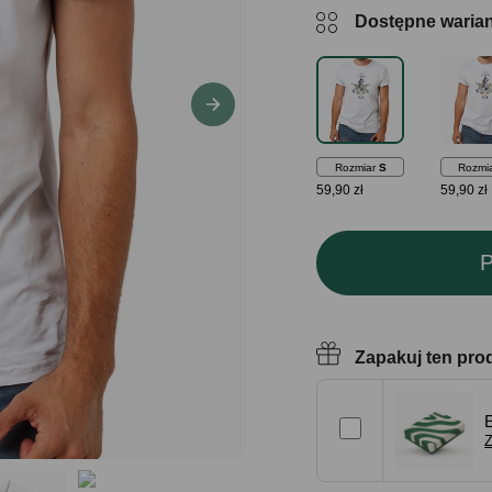
Dostępne waria
Rozmiar
S
Rozmi
59,90 zł
59,90 zł
P
Zapakuj ten pro
Z