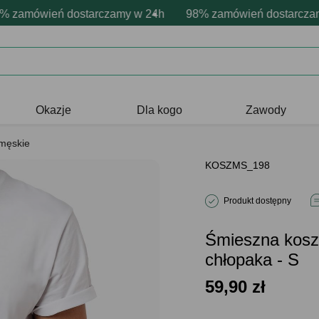
onalizacja produktów
ne emocje - zawsze udane prezenty
amówień dostarczamy w 24h
Profesjonalna i darmowa personaliza
98% zamówień dostarczamy w
Prezentujemy pozytywn
Okazje
Dla kogo
Zawody
 męskie
KOSZMS_198
Produkt dostępny
Śmieszna kosz
chłopaka - S
59,90
zł