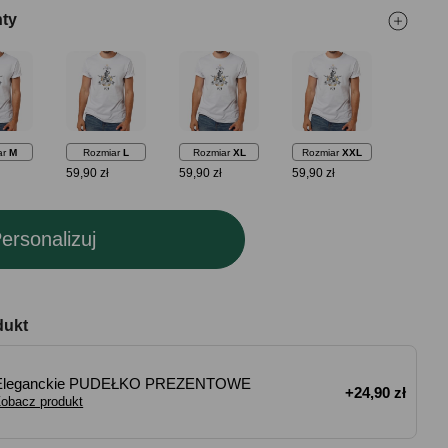
nty
ar
M
Rozmiar
L
Rozmiar
XL
Rozmiar
XXL
59,90 zł
59,90 zł
59,90 zł
ersonalizuj
dukt
Eleganckie PUDEŁKO PREZENTOWE
+24,90 zł
obacz produkt