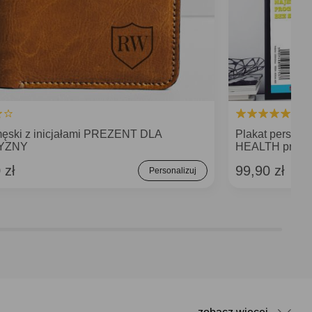
 męski z inicjałami PREZENT DLA
Plakat person
YZNY
HEALTH prezen
 zł
99,90 zł
Personalizuj