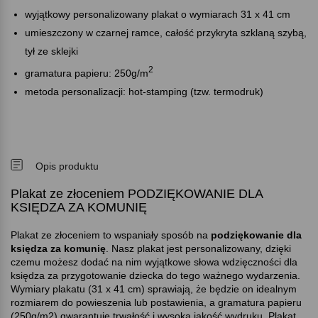
wyjątkowy personalizowany plakat o wymiarach 31 x 41 cm
umieszczony w czarnej ramce, całość przykryta szklaną szybą,
tył ze sklejki
2
gramatura papieru: 250g/m
metoda personalizacji: hot-stamping (tzw. termodruk)
Opis produktu
Plakat ze złoceniem PODZIĘKOWANIE DLA
KSIĘDZA ZA KOMUNIĘ
Plakat ze złoceniem to wspaniały sposób na
podziękowanie dla
księdza za komunię
. Nasz plakat jest personalizowany, dzięki
czemu możesz dodać na nim wyjątkowe słowa wdzięczności dla
księdza za przygotowanie dziecka do tego ważnego wydarzenia.
Wymiary plakatu (31 x 41 cm) sprawiają, że będzie on idealnym
rozmiarem do powieszenia lub postawienia, a gramatura papieru
(250g/m2) gwarantuje trwałość i wysoką jakość wydruku. Plakat