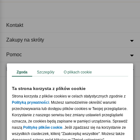
Kontakt
Zakupy na skróty
Pomoc
Regulaminy
Zgoda
Szczegóły
O plikach cookie
Ta strona korzysta z plików cookie
Akceptujemy płatności
Strona korzysta z plików cookies w celach statystycznych zgodnie z
Polityką prywatności
. Możesz samodzielnie określić warunki
przechowywania lub dostępu plików cookies w Twojej przeglądarce.
Korzystanie z naszego serwisu bez zmiany ustawień przeglądarki
oznacza, że cookies będą zapisane w pamięci urządzenia. Sprawdź
naszą
Politykę plików cookie
. Jeśli zgadzasz się na korzystanie ze
wszystkich ciasteczek, kliknij "Zaakceptuj wszystkie". Możesz także
Nasi partnerzy