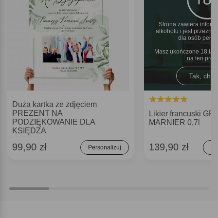
Strona zawiera inform
alkoholu i jest przezn
dla osób pełnol
Masz ukończone 18 lat 
na ten pro
Tak, chęt
Duża kartka ze zdjęciem
PREZENT NA
Likier francuski G
PODZIĘKOWANIE DLA
MARNIER 0,7l
KSIĘDZA
99,90 zł
139,90 zł
Personalizuj
Do