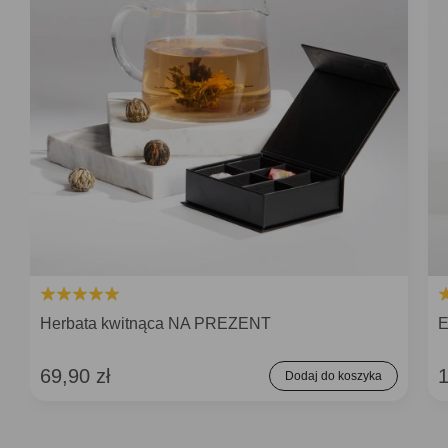
Herbata kwitnąca NA PREZENT
E
69,90 zł
1
Dodaj do koszyka