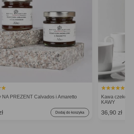
ry NA PREZENT Calvados i Amaretto
Kawa czekol
KAWY
zł
36,90 zł
Dodaj do koszyka