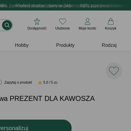
awsze udane prezenty
zamówień dostarczamy w 24h
Profesjonalna i darmowa personalizacja produktów
Prezentujemy pozytywne emocje - za
98% zamówień dostarczamy
Prof
Dostępność
Ulubione
Moje konto
Koszyk
Hobby
Produkty
Rodzaj
Zapytaj o produkt
5.0 / 5
(3)
lowa PREZENT DLA KAWOSZA
ersonalizuj