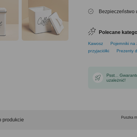
Bezpieczeństwo 
Polecane katego
Kawosz
Pojemniki na
przyjaciółki
Prezenty d
Psst... Gwaran
uzależnić!
Puszka 
o produkcie