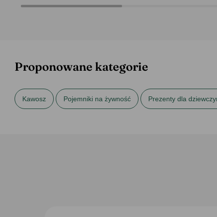
Proponowane kategorie
Kawosz
Pojemniki na żywność
Prezenty dla dziewczy
Prezenty na urodziny dla niej
Prezenty na urodziny dla sio