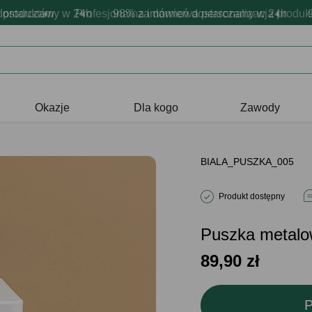
oduktów
awsze udane prezenty
arczamy w 24h
Profesjonalna i darmowa personalizacja produktów
98% zamówień dostarczamy w 24h
Prezentujemy pozytywne emocje - z
98% 
Okazje
Dla kogo
Zawody
BIALA_PUSZKA_005
Produkt dostępny
Puszka meta
89,90
zł
P