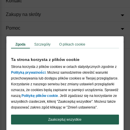
Kontakt
Zakupy na skróty
Pomoc
Regulaminy
Zgoda
Szczegóły
O plikach cookie
Ta strona korzysta z plików cookie
Akceptujemy płatności
Strona korzysta z plików cookies w celach statystycznych zgodnie z
Polityką prywatności
. Możesz samodzielnie określić warunki
przechowywania lub dostępu plików cookies w Twojej przeglądarce.
Korzystanie z naszego serwisu bez zmiany ustawień przeglądarki
oznacza, że cookies będą zapisane w pamięci urządzenia. Sprawdź
naszą
Politykę plików cookie
. Jeśli zgadzasz się na korzystanie ze
wszystkich ciasteczek, kliknij "Zaakceptuj wszystkie". Możesz także
Nasi partnerzy
dopasować zakres zgód klikając w "Zmień ustawienia".
Zaakceptuj wszystkie