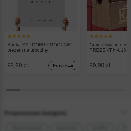
Kartka XXL DOBRY ROCZNIK
Grawerowane nosid
prezent na urodziny
PREZENT NA 18 
99,90 zł
99,90 zł
Personalizuj
Proponowane kategorie
Alkohol na prezent
Branneri Gin
Do 300 zł
Giny