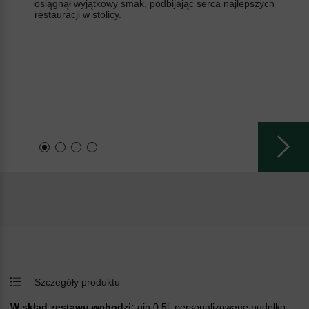
osiągnął wyjątkowy smak, podbijając serca najlepszych
restauracji w stolicy.
Szczegóły produktu
W skład zestawu wchodzi:
gin 0,5l, personalizowane pudełko