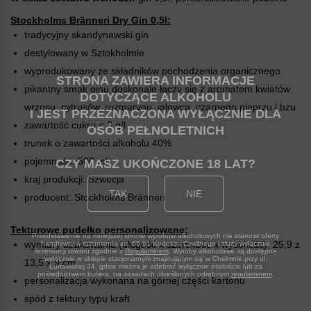
Stockholms Bränneri Dry Gin 0,5l:
tradycyjny skandynawski gin
destylowany w Sztokholmie
wyprodukowany ze składników pochodzenia organicznego
STRONA ZAWIERA INFORMACJE
pikantny smak ginu doskonale łączy się z aromatem kwiatów
DOTYCZĄCE ALKOHOLU
wrzosu, cytrusów, rozmarynu, jałowca, czarnego pieprzu i bzu
I JEST PRZEZNACZONA WYŁĄCZNIE DLA
zawartość cukru < 3 g/l
OSÓB PEŁNOLETNICH
trunek o zawartości alkoholu 40%
pojemność: 500 ml
CZY MASZ UKOŃCZONE 18 LAT
kraj produkcji: Szwecja
TAK
NIE
producent: Stockholms Bränneri
Tekturowe pudełko personalizowane:
Przedstawienie na niniejszej stronie wyrobów alkoholowych nie stanowi oferty
wymiary opakowania (długość x szerokość x wysokość): 25,9 z
handlowej w rozumieniu art. 66 §1 Kodeksu Cywilnego i służy wyłącznie
rezerwacji towaru zgodnie z
Regulaminem
. Wyroby alkoholowe są dostępne
wyłącznie w sklepie stacjonarnym znajdującym się w Chełmnie przy ul.
13,5 x 9 cm
Łunawskiej 34, gdzie można je odebrać wyłącznie osobiście lub za
pośrednictwem kuriera, na zasadach określonych odrębnym
regulaminem
.
personalizacja wykonana na górnej części kartonu
spód z tektury typu kraft