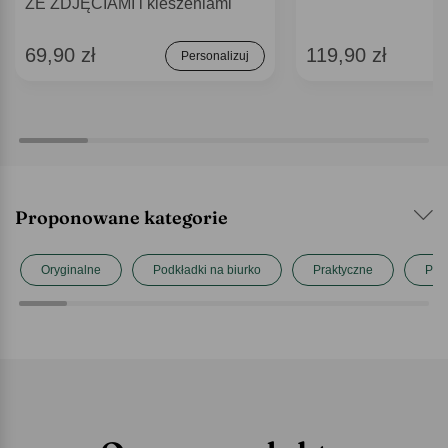
ZE ZDJĘCIAMI i kieszeniami
69,90 zł
119,90 zł
Personalizuj
Proponowane kategorie
Oryginalne
Podkładki na biurko
Praktyczne
Prez