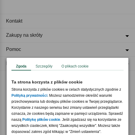
Kontakt
Zakupy na skróty
Pomoc
Regulaminy
Zgoda
Szczegóły
O plikach cookie
Ta strona korzysta z plików cookie
Akceptujemy płatności
Strona korzysta z plików cookies w celach statystycznych zgodnie z
Polityką prywatności
. Możesz samodzielnie określić warunki
przechowywania lub dostępu plików cookies w Twojej przeglądarce.
Korzystanie z naszego serwisu bez zmiany ustawień przeglądarki
oznacza, że cookies będą zapisane w pamięci urządzenia. Sprawdź
naszą
Politykę plików cookie
. Jeśli zgadzasz się na korzystanie ze
wszystkich ciasteczek, kliknij "Zaakceptuj wszystkie". Możesz także
Nasi partnerzy
dopasować zakres zgód klikając w "Zmień ustawienia".