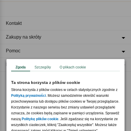
Kontakt
Zakupy na skróty
Pomoc
Regulaminy
Zgoda
Szczegóły
O plikach cookie
Ta strona korzysta z plików cookie
Akceptujemy płatności
Strona korzysta z plików cookies w celach statystycznych zgodnie z
Polityką prywatności
. Możesz samodzielnie określić warunki
przechowywania lub dostępu plików cookies w Twojej przeglądarce.
Korzystanie z naszego serwisu bez zmiany ustawień przeglądarki
oznacza, że cookies będą zapisane w pamięci urządzenia. Sprawdź
naszą
Politykę plików cookie
. Jeśli zgadzasz się na korzystanie ze
wszystkich ciasteczek, kliknij "Zaakceptuj wszystkie". Możesz także
Nasi partnerzy
dopasować zakres zgód klikając w "Zmień ustawienia".