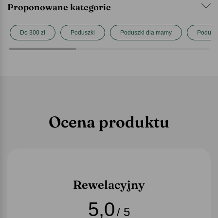
Proponowane kategorie
Do 300 zł
Poduszki
Poduszki dla mamy
Poduszk
Ocena produktu
Rewelacyjny
5,0
/ 5