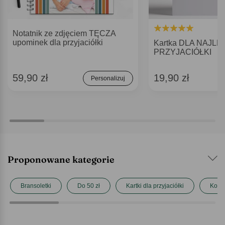
Notatnik ze zdjęciem TĘCZA
upominek dla przyjaciółki
Kartka DLA NAJL
PRZYJACIÓŁKI
59,90 zł
19,90 zł
Personalizuj
Proponowane kategorie
Bransoletki
Do 50 zł
Kartki dla przyjaciółki
Kocia