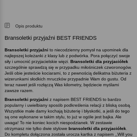
Opis produktu
Bransoletki przyjaźni BEST FRIENDS
Bransoletki przyjaźni
to niecodzienny pomysł na upominek dla
najlepszej koleżanki z klasy lub z podwórka. Pora połączyć swoje
siły i umocnić przyjacielskie więzi.
Bransoletki dla przyjaciółek
szczególnie sprawdzą się w przypadku miłośniczek czworonogów.
Jeśli obie jesteście kociarami, to z pewnością delikatna biżuteria z
wizerunkami słodkich mruczków przypadnie Wam do gustu. Od
teraz nawet jeśli rozłączą Was kilometry, będziecie myślami
zawsze razem.
Bransoletki przyjaźni
z napisem BEST FRIENDS to bardzo
popularny i uwielbiany sposób podkreślenia relacji z bliską osobą.
Wszystkie małe damy kochają biżuterię i błyskotki, a jeśli do tego
są one wykonane w takim stylu, to już w ogóle jest bajka. Ale
uwaga! To nie koniec kocich niespodzianek. W zestawie
otrzymasz nie tylko dwie stylowe
bransoletki dla przyjaciółek
.
Do kompletu dołączona została urocza kartka z napisem ,,Will you