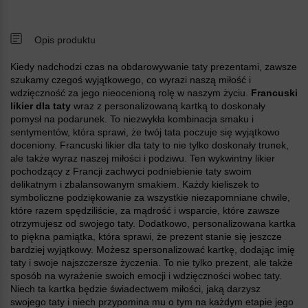
Opis produktu
Kiedy nadchodzi czas na obdarowywanie taty prezentami, zawsze
szukamy czegoś wyjątkowego, co wyrazi naszą miłość i
wdzięczność za jego nieocenioną rolę w naszym życiu.
Francuski
likier dla taty
wraz z personalizowaną kartką to doskonały
pomysł na podarunek. To niezwykła kombinacja smaku i
sentymentów, która sprawi, że twój tata poczuje się wyjątkowo
doceniony. Francuski likier dla taty to nie tylko doskonały trunek,
ale także wyraz naszej miłości i podziwu. Ten wykwintny likier
pochodzący z Francji zachwyci podniebienie taty swoim
delikatnym i zbalansowanym smakiem. Każdy kieliszek to
symboliczne podziękowanie za wszystkie niezapomniane chwile,
które razem spędziliście, za mądrość i wsparcie, które zawsze
otrzymujesz od swojego taty. Dodatkowo, personalizowana kartka
to piękna pamiątka, która sprawi, że prezent stanie się jeszcze
bardziej wyjątkowy. Możesz spersonalizować kartkę, dodając imię
taty i swoje najszczersze życzenia. To nie tylko prezent, ale także
sposób na wyrażenie swoich emocji i wdzięczności wobec taty.
Niech ta kartka będzie świadectwem miłości, jaką darzysz
swojego taty i niech przypomina mu o tym na każdym etapie jego