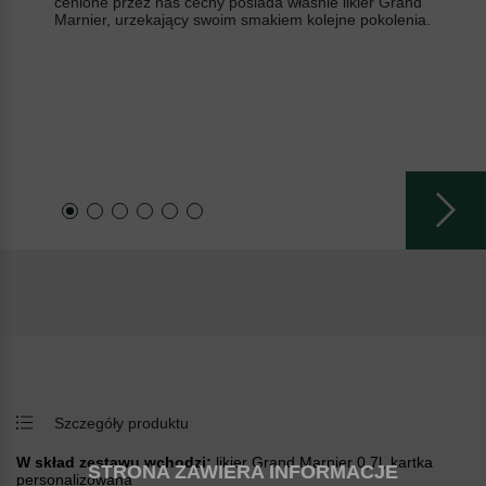
cenione przez nas cechy posiada właśnie likier Grand
Marnier, urzekający swoim smakiem kolejne pokolenia.
Szczegóły produktu
W skład zestawu wchodzi:
likier Grand Marnier 0,7l, kartka
STRONA ZAWIERA INFORMACJE
personalizowana