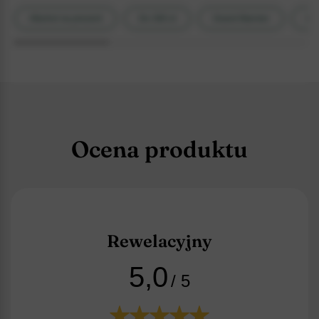
Alkohol na prezent
Do 300 zł
Grand Marnier
Lik
Ocena produktu
Rewelacyjny
5,0
/ 5