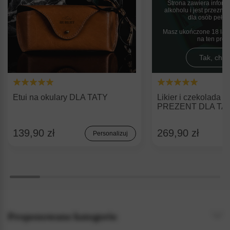
Strona zawiera inform
alkoholu i jest przezn
dla osób pełnol
Masz ukończone 18 lat 
na ten pro
Tak, chęt
Etui na okulary DLA TATY
Likier i czekolada z
PREZENT DLA TA
139,90 zł
269,90 zł
Personalizuj
Proponowane kategorie