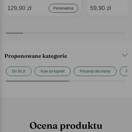
129,90 zł
59,90 zł
Personalizuj
Proponowane kategorie
Do 50 zł
Kule do kąpieli
Prezenty dla mamy
Pre
Ocena produktu