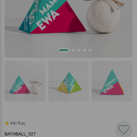
4.5 / 5
(2)
BATHBALL_027