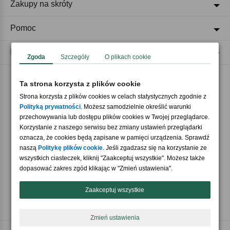
Zakupy na skróty
Pomoc
Regulaminy
Zgoda
Szczegóły
O plikach cookie
Ta strona korzysta z plików cookie
Akceptujemy płatności
Strona korzysta z plików cookies w celach statystycznych zgodnie z
Polityką prywatności
. Możesz samodzielnie określić warunki
przechowywania lub dostępu plików cookies w Twojej przeglądarce.
Korzystanie z naszego serwisu bez zmiany ustawień przeglądarki
oznacza, że cookies będą zapisane w pamięci urządzenia. Sprawdź
naszą
Politykę plików cookie
. Jeśli zgadzasz się na korzystanie ze
wszystkich ciasteczek, kliknij "Zaakceptuj wszystkie". Możesz także
Nasi partnerzy
dopasować zakres zgód klikając w "Zmień ustawienia".
Zaakceptuj wszystkie
Zmień ustawienia
Copyright © 2026 Crazyshop.pl Wszelkie prawa zastrzeżone.