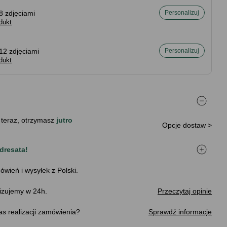
8 zdjęciami
Personalizuj
dukt
12 zdjęciami
Personalizuj
dukt
 teraz, otrzymasz
jutro
Opcje dostaw >
dresata!
ówień i wysyłek z Polski.
izujemy w 24h.
Przeczytaj opinie
s realizacji zamówienia
Sprawdź informacje