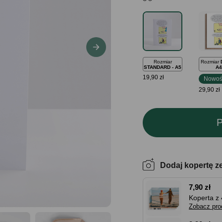
Rozmiar
Rozmiar
STANDARD - A5
A4
19,90 zł
Nowoś
29,90 zł
P
Dodaj kopertę z
7,90 zł
Koperta z 
Zobacz pro