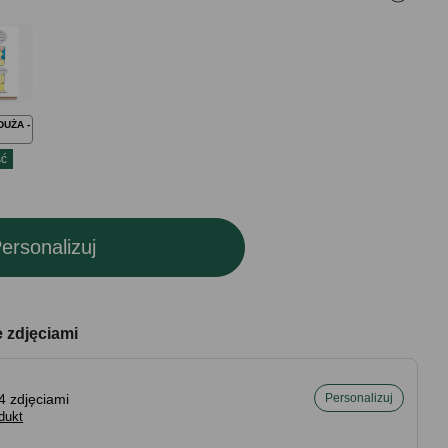
DUŻA -
ć
ersonalizuj
e zdjęciami
4 zdjęciami
Personalizuj
dukt