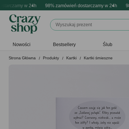
rczamy w 24h
owa personalizacja produktów
wne emocje - zawsze udane prezenty
98% zamówień dostarczamy w 24h
Profesjonalna i darmowa per
Prezentujemy pozyty
98% 
Nowości
Bestsellery
Ślub
Strona Główna
Produkty
Kartki
Kartki śmieszne