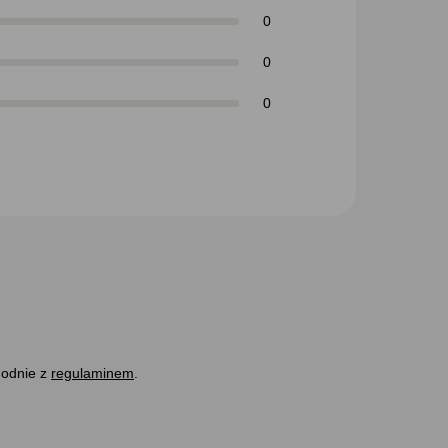
0
0
0
godnie z
regulaminem
.