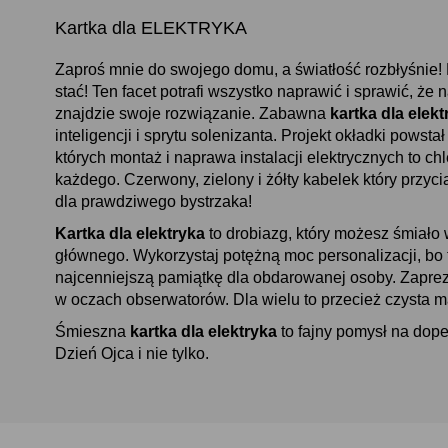
Kartka dla ELEKTRYKA
Zaproś mnie do swojego domu, a światłość rozbłyśnie! 
stać! Ten facet potrafi wszystko naprawić i sprawić, ż
znajdzie swoje rozwiązanie. Zabawna
kartka dla elekt
inteligencji i sprytu solenizanta. Projekt okładki powst
których montaż i naprawa instalacji elektrycznych to ch
każdego. Czerwony, zielony i żółty kabelek który przyc
dla prawdziwego bystrzaka!
Kartka dla elektryka
to drobiazg, który możesz śmiało
głównego. Wykorzystaj potężną moc personalizacji, bo 
najcenniejszą pamiątkę dla obdarowanej osoby. Zapreze
w oczach obserwatorów. Dla wielu to przecież czysta m
Śmieszna
kartka dla elektryka
to fajny pomysł na dope
Dzień Ojca i nie tylko.