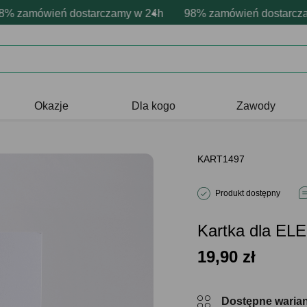
sonalizacja produktów
wne emocje - zawsze udane prezenty
zamówień dostarczamy w 24h
Profesjonalna i darmowa personaliz
98% zamówień dostarczamy 
Prezentujemy pozytyw
Okazje
Dla kogo
Zawody
KART1497
Produkt dostępny
Kartka dla E
19,90
zł
Dostępne waria