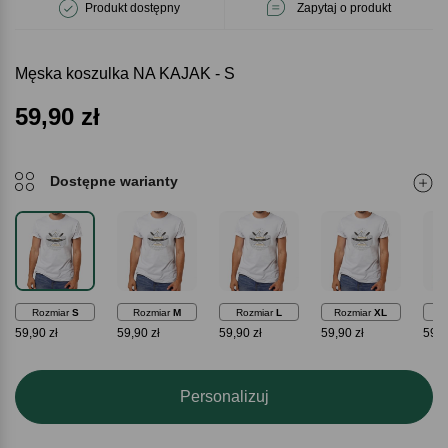
Produkt dostępny
Zapytaj o produkt
Męska koszulka NA KAJAK - S
59,90
zł
Dostępne warianty
Rozmiar
S
Rozmiar
M
Rozmiar
L
Rozmiar
XL
Ro
59,90 zł
59,90 zł
59,90 zł
59,90 zł
59,9
Personalizuj