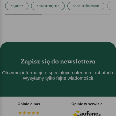
Kajakarz
Koszulki męskie
Koszulki śmieszne
Ko
Zapisz się do newslettera
Otrzymuj informacje o specjalnych ofertach i rabatach.
Wysyłamy tylko fajne wiadomości!
Opinie o nas
Opinie w serwisie