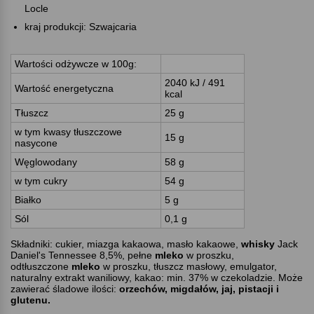
Locle
kraj produkcji: Szwajcaria
Wartości odżywcze w 100g:
2040 kJ / 491
Wartość energetyczna
kcal
Tłuszcz
25 g
w tym kwasy tłuszczowe
15 g
nasycone
Węglowodany
58 g
w tym cukry
54 g
Białko
5 g
Sól
0,1 g
Składniki: cukier, miazga kakaowa, masło kakaowe,
whisky
Jack
Daniel's Tennessee 8,5%, pełne
mleko
w proszku,
odtłuszczone
mleko
w proszku, tłuszcz masłowy, emulgator,
naturalny extrakt waniliowy, kakao: min. 37% w czekoladzie. Może
zawierać śladowe ilości:
orzechów, migdałów, jaj, pistacji i
glutenu.