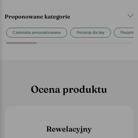
Proponowane kategorie
Czekolada personalizowana
Prezenty dla taty
Prezenty 
Ocena produktu
Rewelacyjny