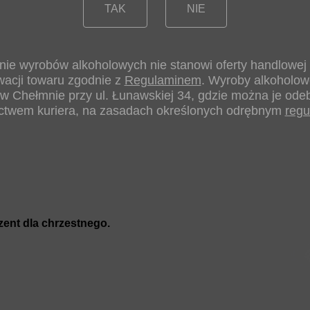
TAK
NIE
ronie wyrobów alkoholowych nie stanowi oferty handlowej
wacji towaru zgodnie z
. Wyroby alkoholow
Regulaminem
w Chełmnie przy ul. Łunawskiej 34, gdzie można je odeb
ctwem kuriera, na zasadach określonych odrębnym
reg
zent dla chrzestnego.