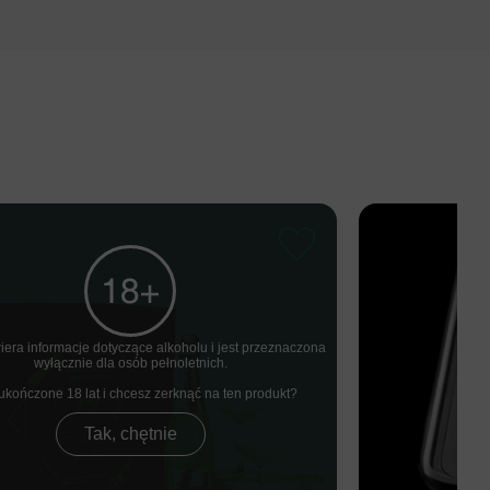
iera informacje dotyczące alkoholu i jest przeznaczona
wyłącznie dla osób pełnoletnich.
ukończone 18 lat i chcesz zerknąć na ten produkt
Tak, chętnie