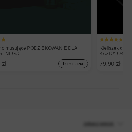
wino musujące PODZIĘKOWANIE DLA
Kieliszek do 
STNEGO
KAŻDĄ OKAZ
 zł
79,90 zł
Personalizuj
zobacz więcej