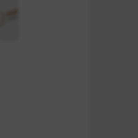
Z
Dodaj kopertę z
7,90 zł
Koperta z 
Zobacz pro
9,90 zł
Koperta z 
Zobacz pro
14,90 zł
Koperta z 
Zobacz pro
Wysyłka