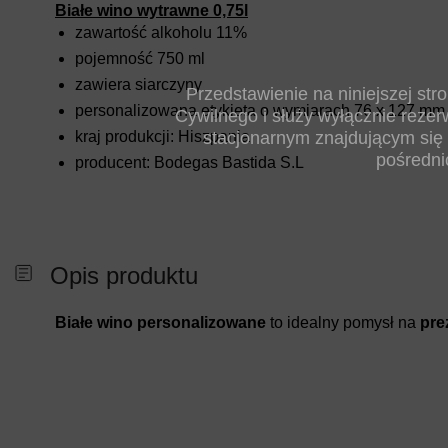
Białe wino wytrawne 0,75l
zawartość alkoholu 11%
pojemność 750 ml
zawiera siarczyny
Przedstawienie na niniejszej st
personalizowana etykieta o wymiarach 76 x 127 mm
Cywilnego i służy wyłącznie rezer
stacjonarnym znajdującym się 
kraj produkcji: Hiszpania
pośredni
producent: Bodegas Bastida S.L
Opis produktu
Białe wino personalizowane
to idealny pomysł na
pre