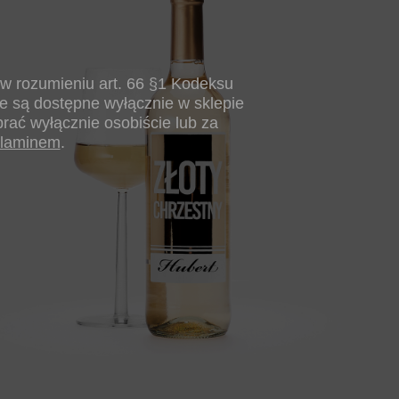
 w rozumieniu art. 66 §1 Kodeksu
e są dostępne wyłącznie w sklepie
rać wyłącznie osobiście lub za
.
ulaminem