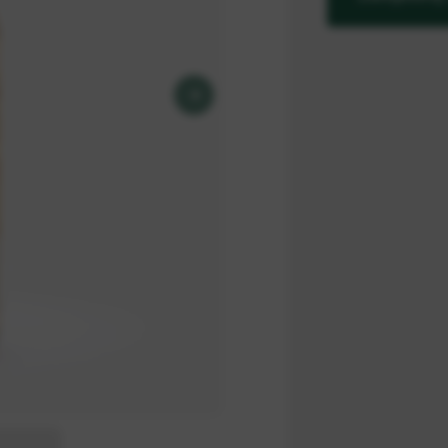
Dostępne waria
89,90 zł
89,90 zł
P
Zapakuj ten pro
Z