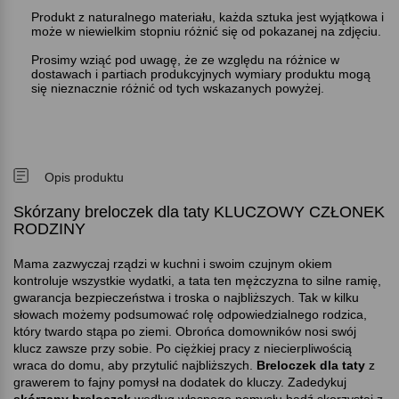
Produkt z naturalnego materiału, każda sztuka jest wyjątkowa i
może w niewielkim stopniu różnić się od pokazanej na zdjęciu.
Prosimy wziąć pod uwagę, że ze względu na różnice w
dostawach i partiach produkcyjnych wymiary produktu mogą
się nieznacznie różnić od tych wskazanych powyżej.
Opis produktu
Skórzany breloczek dla taty KLUCZOWY CZŁONEK
RODZINY
Mama zazwyczaj rządzi w kuchni i swoim czujnym okiem
kontroluje wszystkie wydatki, a tata ten mężczyzna to silne ramię,
gwarancja bezpieczeństwa i troska o najbliższych. Tak w kilku
słowach możemy podsumować rolę odpowiedzialnego rodzica,
który twardo stąpa po ziemi. Obrońca domowników nosi swój
klucz zawsze przy sobie. Po ciężkiej pracy z niecierpliwością
wraca do domu, aby przytulić najbliższych.
Breloczek dla taty
z
grawerem to fajny pomysł na dodatek do kluczy. Zadedykuj
skórzany breloczek
według własnego pomysłu bądź skorzystaj z