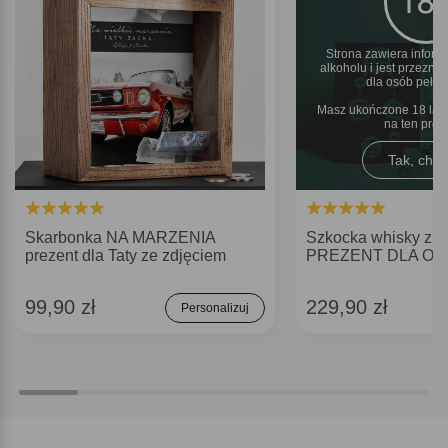
Strona zawiera inform
alkoholu i jest przezn
dla osób pełnol
Masz ukończone 18 lat 
na ten pro
Tak, chęt
Skarbonka NA MARZENIA
Szkocka whisky z k
prezent dla Taty ze zdjęciem
PREZENT DLA OJ
99,90 zł
229,90 zł
Personalizuj