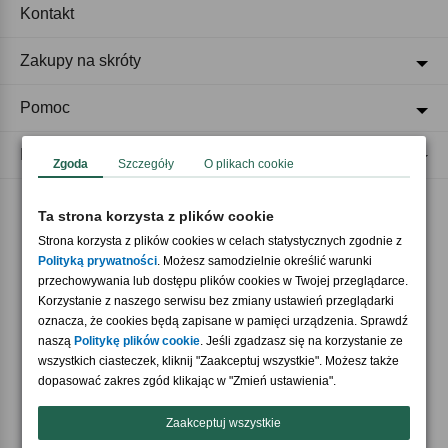
Kontakt
Zakupy na skróty
Pomoc
Regulaminy
Zgoda
Szczegóły
O plikach cookie
Ta strona korzysta z plików cookie
Akceptujemy płatności
Strona korzysta z plików cookies w celach statystycznych zgodnie z
Polityką prywatności
. Możesz samodzielnie określić warunki
przechowywania lub dostępu plików cookies w Twojej przeglądarce.
Korzystanie z naszego serwisu bez zmiany ustawień przeglądarki
oznacza, że cookies będą zapisane w pamięci urządzenia. Sprawdź
naszą
Politykę plików cookie
. Jeśli zgadzasz się na korzystanie ze
wszystkich ciasteczek, kliknij "Zaakceptuj wszystkie". Możesz także
Nasi partnerzy
dopasować zakres zgód klikając w "Zmień ustawienia".
Zaakceptuj wszystkie