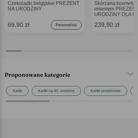
Czekoladki belgijskie PREZENT
Skórzana kosmetyc
NA URODZINY
imieniem PREZEN
URODZINY DLA NI
69,90 zł
239,90 zł
Personalizuj
Proponowane kategorie
Kartki
Kartki na 40. urodziny
Kartki urodzinowe