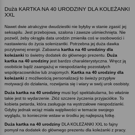
Duża KARTKA NA 40 URODZINY DLA KOLEŻANKI
XXL
Nawet dwie atrakcyjne dwudziestki nie byłyby w stanie zgasić jej
seksapilu. Jest przebojowa, szalona i zawsze uśmiechnięta. Nie
pozwól, żeby okrągła data urodzin zmieniła coś w osobowości i
nastawieniu do życia solenizantki. Potrzebna jej duża dawka
pozytywnej energii. Zabawna
kartka na 40 urodziny dla
koleżanki
to świetny dodatek do głównego prezentu.
Duża
kartka na 40 urodziny
jest bardzo charakterystyczna. Wręcz ją
osobiście bądź zaangażuj w niespodziankę pozostałych
współpracowników lub znajomych.
Kartka na 40 urodziny dla
koleżanki
z możliwością personalizacji to świeży przypływ
motywacji do działania, rozwijania się i wiary w swój urok osobisty.
Duża kartka na 40 urodziny
musi być spektakularna, bo właśnie
takie jest to wydarzenie. Złóż szczere życzenia przyjaciółce. To
kobieta petarda, która zasługuje na wystrzałowe niespodzianki.
Gdyby jednak wciąż miała wątpliwości w temacie swojego
wyglądu, to koniecznie wstaw w środku jej najlepszą fotkę.
Duża kartka na 40 urodziny
DLA KOLEŻANKI XXL to fajny
pomysł na dodatek do głównego prezentu dla koleżanki z pracy.