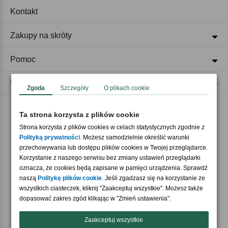
Kontakt
Zakupy na skróty
Pomoc
Regulaminy
Zgoda
Szczegóły
O plikach cookie
Ta strona korzysta z plików cookie
Akceptujemy płatności
Strona korzysta z plików cookies w celach statystycznych zgodnie z
Polityką prywatności
. Możesz samodzielnie określić warunki
przechowywania lub dostępu plików cookies w Twojej przeglądarce.
Korzystanie z naszego serwisu bez zmiany ustawień przeglądarki
oznacza, że cookies będą zapisane w pamięci urządzenia. Sprawdź
naszą
Politykę plików cookie
. Jeśli zgadzasz się na korzystanie ze
wszystkich ciasteczek, kliknij "Zaakceptuj wszystkie". Możesz także
Nasi partnerzy
dopasować zakres zgód klikając w "Zmień ustawienia".
Zaakceptuj wszystkie