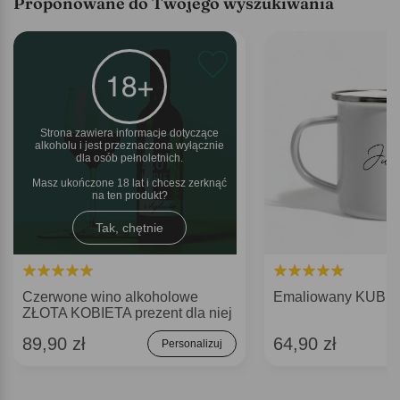
Proponowane do Twojego wyszukiwania
Strona zawiera informacje dotyczące
alkoholu i jest przeznaczona wyłącznie
dla osób pełnoletnich.
Masz ukończone 18 lat i chcesz zerknąć
na ten produkt
Tak, chętnie
Czerwone wino alkoholowe
Emaliowany KUBE
ZŁOTA KOBIETA prezent dla niej
89,90 zł
64,90 zł
Personalizuj