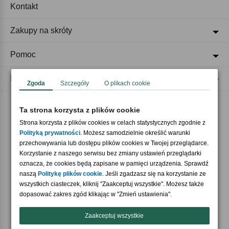
Kontakt
Zakupy na skróty
Pomoc
Regulaminy
Zgoda
Szczegóły
O plikach cookie
Ta strona korzysta z plików cookie
Akceptujemy płatności
Strona korzysta z plików cookies w celach statystycznych zgodnie z
Polityką prywatności
. Możesz samodzielnie określić warunki
przechowywania lub dostępu plików cookies w Twojej przeglądarce.
Korzystanie z naszego serwisu bez zmiany ustawień przeglądarki
oznacza, że cookies będą zapisane w pamięci urządzenia. Sprawdź
naszą
Politykę plików cookie
. Jeśli zgadzasz się na korzystanie ze
wszystkich ciasteczek, kliknij "Zaakceptuj wszystkie". Możesz także
Nasi partnerzy
dopasować zakres zgód klikając w "Zmień ustawienia".
Zaakceptuj wszystkie