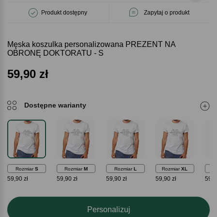
Produkt dostępny
Zapytaj o produkt
Męska koszulka personalizowana PREZENT NA
OBRONĘ DOKTORATU - S
59,90
zł
Dostępne warianty
Rozmiar
S
Rozmiar
M
Rozmiar
L
Rozmiar
XL
Ro
59,90 zł
59,90 zł
59,90 zł
59,90 zł
59,9
Personalizuj