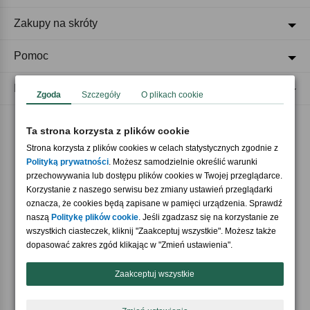
Zakupy na skróty
Pomoc
Regulaminy
Zgoda
Szczegóły
O plikach cookie
Ta strona korzysta z plików cookie
Akceptujemy płatności
Strona korzysta z plików cookies w celach statystycznych zgodnie z
Polityką prywatności
. Możesz samodzielnie określić warunki
przechowywania lub dostępu plików cookies w Twojej przeglądarce.
Korzystanie z naszego serwisu bez zmiany ustawień przeglądarki
oznacza, że cookies będą zapisane w pamięci urządzenia. Sprawdź
naszą
Politykę plików cookie
. Jeśli zgadzasz się na korzystanie ze
wszystkich ciasteczek, kliknij "Zaakceptuj wszystkie". Możesz także
Nasi partnerzy
dopasować zakres zgód klikając w "Zmień ustawienia".
Zaakceptuj wszystkie