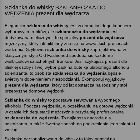
Szklanka do whisky SZKLANECZKA DO
WĘDZENIA prezent dla wędzarza
Elegancka
szklanka do whisky
jest w domu każdego konesera
wyborowych trunków, ale
szklaneczka do wędzenia
jest
dedykowana nielicznym. To specjalny
prezent dla wędzarza
-
mężczyzny, który jak nikt inny zna się na wszystkich procesach
wędzenia. Szykowna
szklanka do whisky
zaprojektowana w
klasycznym stylu Old Fashioned spodoba się każdemu
wielbicielowi szlachetnych trunków. Jeśli szykujesz prezent dla
bliskiej osoby i Twój wybór padł na butelkę ulubionego alkoholu
solenizanta, to osobista
szklaneczka do wędzenia
będzie
świetnym dopełnieniem niespodzianki. Skomponuj wyjątkowy
prezent dla wędzarza
, który od lat dostarcza na rodzinny stół
przepyszne domowe wędzonki.
Szklanka do whisky
to podstawa serwowania wybornego
alkoholu. Podczas wędzenia, w oczekiwaniu na gotowe wędzonki i
w czasie ich degustacji mężczyźnie przyda się profesjonalna
szklaneczka do wędzenia
. To najlepsza nagroda dla
solenizanta, a także świetny sposób na podkreślenie jego talentu i
zasług.
Szklanka personalizowana do whisky to fajny pomysł na