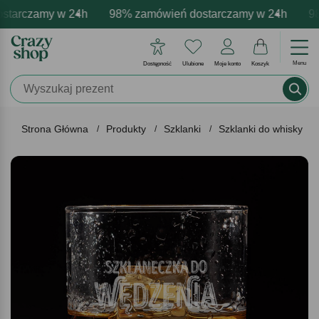
tarczamy w 24h
rmowa personalizacja produktów
tywne emocje - zawsze udane prezenty
98% zamówień dostarczamy w 24h
Profesjonalna i darmowa p
Prezentujemy pozyt
98%
Menu
Dostępność
Ulubione
Moje konto
Koszyk
Strona Główna
Produkty
Szklanki
Szklanki do whisky