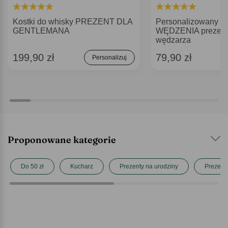
Kostki do whisky PREZENT DLA
Personalizowany f
GENTLEMANA
WĘDZENIA prezent
wędzarza
199,90 zł
79,90 zł
Personalizuj
Proponowane kategorie
Do 50 zł
Kucharz
Prezenty na urodziny
Prezenty