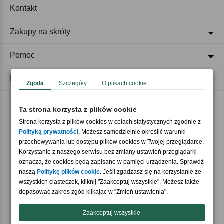
Kontakt
Zakupy na skróty
Pomoc
Regulaminy
Zgoda
Szczegóły
O plikach cookie
Ta strona korzysta z plików cookie
Akceptujemy płatności
Strona korzysta z plików cookies w celach statystycznych zgodnie z
Polityką prywatności
. Możesz samodzielnie określić warunki
przechowywania lub dostępu plików cookies w Twojej przeglądarce.
Korzystanie z naszego serwisu bez zmiany ustawień przeglądarki
oznacza, że cookies będą zapisane w pamięci urządzenia. Sprawdź
naszą
Politykę plików cookie
. Jeśli zgadzasz się na korzystanie ze
wszystkich ciasteczek, kliknij "Zaakceptuj wszystkie". Możesz także
Nasi partnerzy
dopasować zakres zgód klikając w "Zmień ustawienia".
Zaakceptuj wszystkie