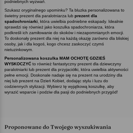
podniebnych wyzwań.
Szukasz oryginalnego upominku? Ta bluzka personalizowana to
świetny prezent dla paralotniarza lub
prezent dla
spadochroniarki
, która uwielbia podniebne eskapady. Idealnie
sprawdzi się również jako koszulka spadochroniarza, która
podkreśli ich zamiłowanie do skoków i niezapomnianych emocji.
To doskonały prezent dla niej na każdą okazję zarówno dla bliskiej
osoby, jak i dla kogoś, kogo chcesz zaskoczyć czymś
nietuzinkowym.
Personalizowana koszulka MAM OCHOTĘ GDZIEŚ
WYSKOCZYĆ
to również fantastyczny prezent dla dziewczyny
paralotniarki lub prezent dla przyjaciółki, która uwielbia aktywności
pełne emocji. Doskonale nadaje się na prezent na urodziny dla
niej lub prezent na Dzień Kobiet, dodając stylu i luzu do
codziennych stylizacji. Wybierz tę wyjątkową koszulkę, aby
wyrazić wsparcie i podziw dla pasji do podniebnych przygód!
Proponowane do Twojego wyszukiwania