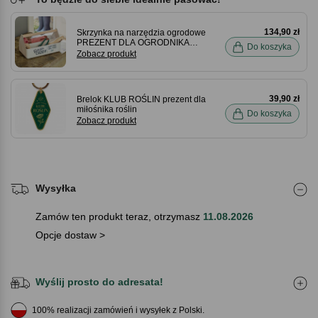
134,90 zł
Skrzynka na narzędzia ogrodowe
PREZENT DLA OGRODNIKA
Do koszyka
AMATORA
Zobacz produkt
39,90 zł
Brelok KLUB ROŚLIN prezent dla
miłośnika roślin
Do koszyka
Zobacz produkt
Wysyłka
Zamów ten produkt teraz, otrzymasz
11.08.2026
Opcje dostaw >
Wyślij prosto do adresata!
100% realizacji zamówień i wysyłek z Polski.