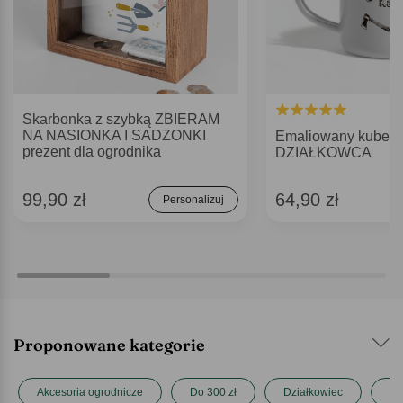
Skarbonka z szybką ZBIERAM
NA NASIONKA I SADZONKI
Emaliowany kubek
prezent dla ogrodnika
DZIAŁKOWCA
99,90 zł
64,90 zł
Personalizuj
Proponowane kategorie
Akcesoria ogrodnicze
Do 300 zł
Działkowiec
Mi