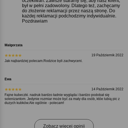
oczekiwań. Zawsze staramy się, aby nasz klient,
był w pełni zadowolony. Dlatego też, zachęcamy
do złożenie reklamacji przez naszą stronę. Do
każdej reklamacji podchodzimy indywidualnie.
Pozdrawiam
Malgorzata
19 Październik 2022
Jak najbardziej polecam.Rodzice byli zachwyceni.
Ewa
14 Październik 2022
Fajne kubeczki. nadruk bardzo ładnie wygląda i bardzo podobał się
solenizantom. Jedynie rozmiar może być za mały dla osób, któe lubią pic z
duzych kubków.Ale ogólnie - polecam!
Zobacz więcej opinii