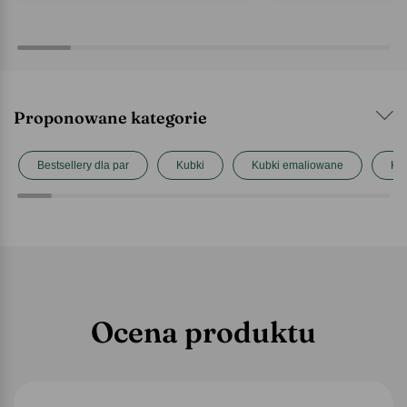
Proponowane kategorie
Bestsellery dla par
Kubki
Kubki emaliowane
Kub
Ocena produktu