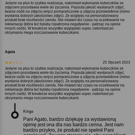
Jedyne na plus to szybka realizacja, natomiast wykonanie kubeczków ze
zdjęciem pozostawia wiele do życzenia. Popsuta jakość wysłanych zdjęć,
twarze osób na zdjęciu wręcz pomarańczowe a zdjęcia prześwietlone (mimo
wysłania dobrych jakościowo zdjęć). Ze względu na personalizowany
produkt brak możliwości zwrotu. Nie miałam też czasu na oczekiwanie na
reklamacje (która też bylaby ropatrzona negatywnie - patrząc na opinie
innych osób). W kreatorze wszystko wyglądało super, natomiast po
otrzymaniu mega rozczarowanie kubeczkami.
Agata
25 Styczeń 2023
Jedyne na plus to szybka realizacja, natomiast wykonanie kubeczków ze
zdjęciem pozostawia wiele do życzenia. Popsuta jakość wysłanych zdjęć,
twarze osób na zdjęciu wręcz pomarańczowe a zdjęcia prześwietlone (mimo
wysłania dobrych jakościowo zdjęć). Ze względu na personalizowany
produkt brak możliwości zwrotu. Nie miałam też czasu na oczekiwanie na
reklamacje (która też bylaby ropatrzona negatywnie - patrząc na opinie
innych osób). W kreatorze wszystko wyglądało super, natomiast po
otrzymaniu mega rozczarowanie kubeczkami.
Kinga
Pani Agato, bardzo dziękuję za wystawioną
opinię jest ona dla nas bardzo cenna. Jest nam
bardzo przykro, że produkt nie spełnił Pani