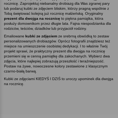
rocznicę. Zaprojektuj niebanalny drobiazg dla Was zgranej pary
lub podaruj kubki ze zdjęciem bliskim, którzy pragną wspólnie z
Tobą świętować kolejną już rocznicę małżeńską. Oryginalny
prezent dla dwojga na rocznicę
to piękna pamiątka, która
posłuży domownikom przez długie lata. Fajna niespodzianka dla
rodziców, teściów, dziadków lub przyjaciół rodziny.
Emaliowane
kubki ze zdjęciem
ze srebrną obwódką to zestaw
personalizowanych drobiazgów. Oprócz fotografii znajdziesz też
miejsce na umieszczenie osobistej dedykacji. I to właśnie Twój
projekt sprawi, że praktyczny prezent dla dwojga na rocznicę
przemieni się w cenną pamiątkę dla zakochanych. Wybierz dwa
zdjęcia, które najlepiej zobrazują przeszłość i teraźniejszość.
Postaw na żywe, nowoczesne kolory zestawione z klasycznym
czarno-białą barwą.
Kubki ze zdjęciami KIEDYŚ I DZIŚ to uroczy upominek dla dwojga
na rocznicę.