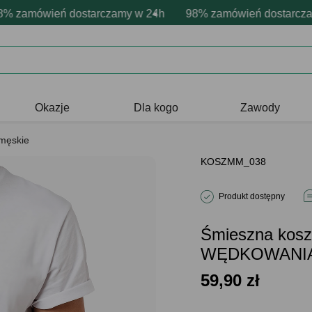
sonalizacja produktów
ne emocje - zawsze udane prezenty
amówień dostarczamy w 24h
Profesjonalna i darmowa personaliza
98% zamówień dostarczamy 
Prezentujemy pozytyw
Okazje
Dla kogo
Zawody
 męskie
KOSZMM_038
Produkt dostępny
Śmieszna kos
WĘDKOWANIA
59,90
zł