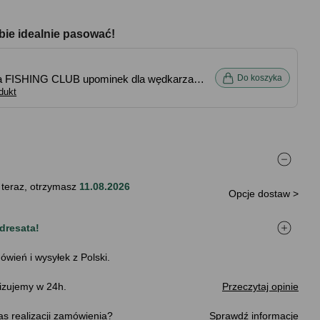
bie idealnie pasować!
 FISHING CLUB upominek dla wędkarza
Do koszyka
 cm
dukt
 teraz, otrzymasz
11.08.2026
Opcje dostaw >
dresata!
ówień i wysyłek z Polski.
izujemy w 24h.
Przeczytaj opinie
s realizacji zamówienia
Sprawdź informacje