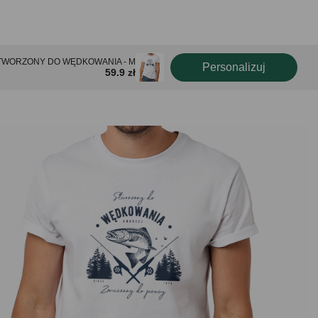
a STWORZONY DO WĘDKOWANIA - M
Personalizuj
59.9 zł