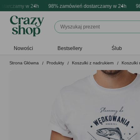
rczamy w 24h
owa personalizacja produktów
ne emocje - zawsze udane prezenty
98% zamówień dostarczamy w 24h
Profesjonalna i darmowa per
Prezentujemy pozytyw
98% z
Nowości
Bestsellery
Ślub
Strona Główna
Produkty
Koszulki z nadrukiem
Koszulki