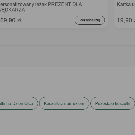
ersonalizowany leżak PREZENT DLA
Kartka 
WĘDKARZA
69,90 zł
19,90 
Personalizuj
lki na Dzień Ojca
Koszulki z nadrukiem
Pozostałe koszulki
eń Ojca
Prezenty na imieniny
Prezenty na Święta
Prezen
Prezenty na urodziny dla brata
Prezenty na urodziny dla niego