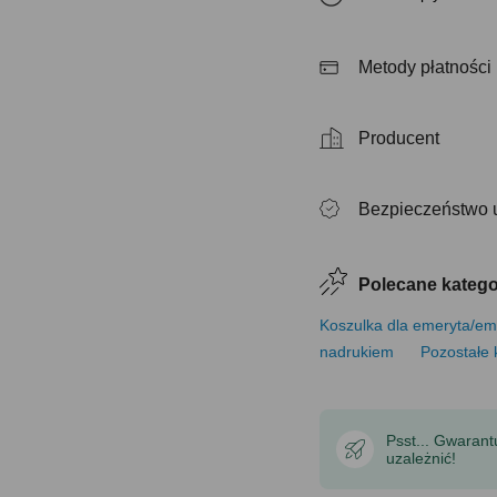
Metody płatności
Producent
Bezpieczeństwo 
Polecane katego
Koszulka dla emeryta/em
nadrukiem
Pozostałe 
Psst... Gwaran
uzależnić!