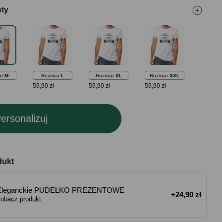
nty
ar
M
Rozmiar
L
Rozmiar
XL
Rozmiar
XXL
59,90 zł
59,90 zł
59,90 zł
ersonalizuj
dukt
Eleganckie PUDEŁKO PREZENTOWE
+24,90 zł
obacz produkt