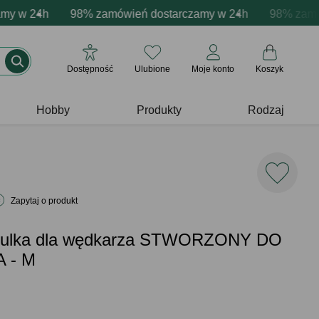
cja produktów
w 24h
ne emocje - zawsze udane prezenty
98% zamówień dostarczamy w 24h
Profesjonalna i darmowa personalizacja pro
Prezentujemy pozytywn
98% zamówień
Dostępność
Ulubione
Moje konto
Koszyk
Hobby
Produkty
Rodzaj
Zapytaj o produkt
zulka dla wędkarza STWORZONY DO
 - M