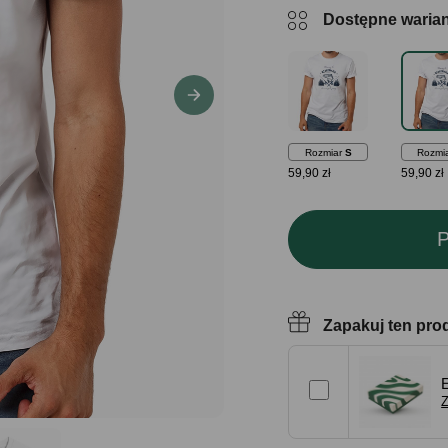
Dostępne waria
Rozmiar
S
Rozmi
59,90 zł
59,90 zł
P
Zapakuj ten pro
Z