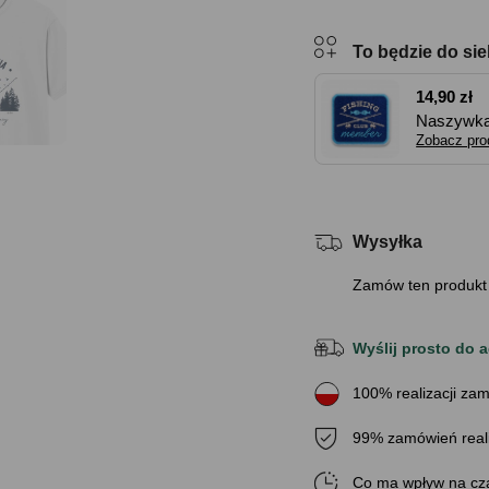
To będzie do sie
14,90 zł
Naszywka
8,2 x 7,3
Zobacz pro
Wysyłka
Zamów ten produkt
Wyślij prosto do a
100% realizacji zam
99% zamówień real
Co ma wpływ na cza