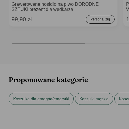
Grawerowane nosidło na piwo DORODNE
P
SZTUKI prezent dla wędkarza
99,90 zł
1
Personalizuj
Proponowane kategorie
Koszulka dla emeryta/emerytki
Koszulki męskie
Koszu
Prezenty dla taty
Prezenty dla teścia
Prezenty na Dzi
Prezenty na Święta dla dziadka
Prezenty na urodziny