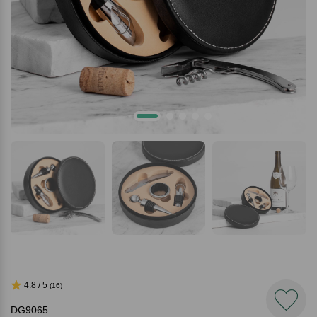
4.8 / 5
(16)
DG9065