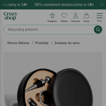
arczamy w 24h
mowa personalizacja produktów
ywne emocje - zawsze udane prezenty
98% zamówień dostarczamy w 24h
Profesjonalna i darmowa pe
Prezentujemy pozyty
98% 
Menu
Dostępność
Ulubione
Moje konto
Koszyk
Strona Główna
Produkty
Zestawy do wina