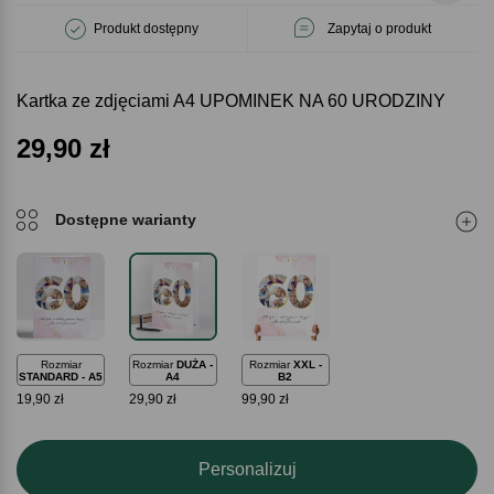
Produkt dostępny
Zapytaj o produkt
Kartka ze zdjęciami A4 UPOMINEK NA 60 URODZINY
29,90
zł
Dostępne warianty
Rozmiar
Rozmiar
DUŻA -
Rozmiar
XXL -
STANDARD - A5
A4
B2
19,90 zł
29,90 zł
99,90 zł
Personalizuj