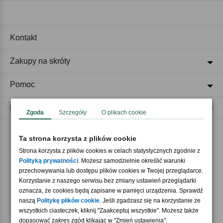
Kontakt
Zakupy na skróty
Pomoc
Regulaminy
Zgoda
Szczegóły
O plikach cookie
Ta strona korzysta z plików cookie
Akceptujemy płatności
Strona korzysta z plików cookies w celach statystycznych zgodnie z
Polityką prywatności
. Możesz samodzielnie określić warunki
przechowywania lub dostępu plików cookies w Twojej przeglądarce.
Korzystanie z naszego serwisu bez zmiany ustawień przeglądarki
oznacza, że cookies będą zapisane w pamięci urządzenia. Sprawdź
naszą
Politykę plików cookie
. Jeśli zgadzasz się na korzystanie ze
wszystkich ciasteczek, kliknij "Zaakceptuj wszystkie". Możesz także
Nasi partnerzy
dopasować zakres zgód klikając w "Zmień ustawienia".