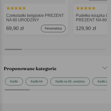
Czekoladki belgijskie PREZENT
Pudełko książka 
NA 60 URODZINY
PREZENT NA 60 
69,90 zł
129,90 zł
Personalizuj
Proponowane kategorie
Kartki
Kartki A4
Kartki na 60. urodziny
Kartki ur