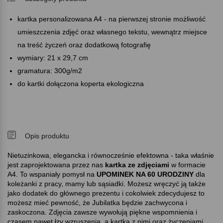
kartka personalizowana A4 - na pierwszej stronie możliwość
umieszczenia zdjęć oraz własnego tekstu, wewnątrz miejsce
na treść życzeń oraz dodatkową fotografię
wymiary: 21 x 29,7 cm
gramatura: 300g/m2
do kartki dołączona koperta ekologiczna
Opis produktu
Nietuzinkowa, elegancka i równocześnie efektowna - taka właśnie
jest zaprojektowana przez nas
kartka ze zdjęciami
w formacie
A4. To wspaniały pomysł na
UPOMINEK NA 60 URODZINY
dla
koleżanki z pracy, mamy lub sąsiadki. Możesz wręczyć ją także
jako dodatek do głównego prezentu i cokolwiek zdecydujesz to
możesz mieć pewność, że Jubilatka będzie zachwycona i
zaskoczona. Zdjęcia zawsze wywołują piękne wspomnienia i
czasem nawet łzy wzruszenia, a kartka z nimi oraz życzeniami