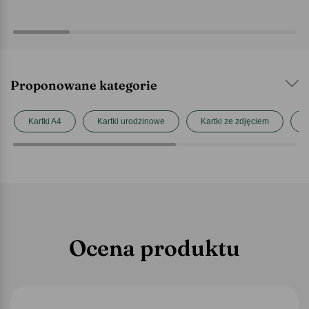
Proponowane kategorie
Kartki A4
Kartki urodzinowe
Kartki ze zdjęciem
P
Ocena produktu