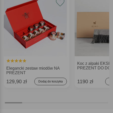
Koc z alpaki EK
PREZENT DO DO
Elegancki zestaw miodów NA
PREZENT
129,90 zł
1190 zł
Dodaj do koszyka
Do