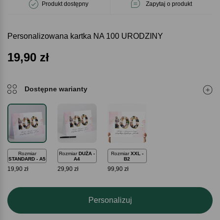
Produkt dostępny
Zapytaj o produkt
Personalizowana kartka NA 100 URODZINY
19,90
zł
Dostępne warianty
Rozmiar
Rozmiar
DUŻA -
Rozmiar
XXL -
STANDARD - A5
A4
B2
19,90 zł
29,90 zł
99,90 zł
Personalizuj