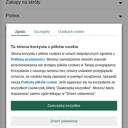
Zakupy na skróty
Pomoc
Regulaminy
Zgoda
Szczegóły
O plikach cookie
Ta strona korzysta z plików cookie
Akceptujemy płatności
Strona korzysta z plików cookies w celach statystycznych zgodnie z
Polityką prywatności
. Możesz samodzielnie określić warunki
przechowywania lub dostępu plików cookies w Twojej przeglądarce.
Korzystanie z naszego serwisu bez zmiany ustawień przeglądarki
oznacza, że cookies będą zapisane w pamięci urządzenia. Sprawdź
naszą
Politykę plików cookie
. Jeśli zgadzasz się na korzystanie ze
wszystkich ciasteczek, kliknij "Zaakceptuj wszystkie". Możesz także
Nasi partnerzy
dopasować zakres zgód klikając w "Zmień ustawienia".
Zaakceptuj wszystkie
Zmień ustawienia
Copyright © 2026 Crazyshop.pl Wszelkie prawa zastrzeżone.