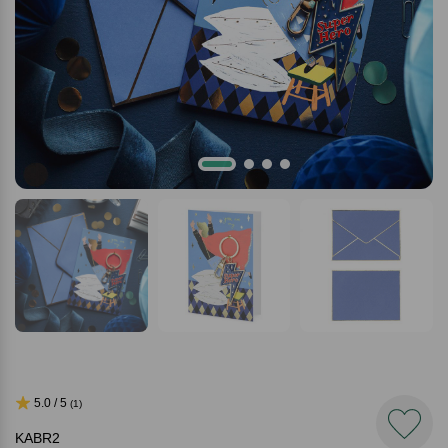
5.0 / 5
(1)
KABR2