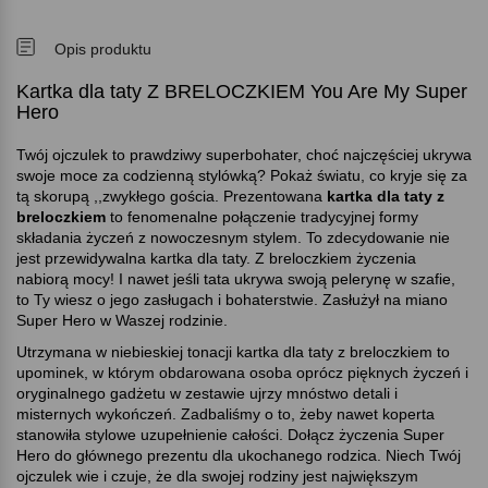
Opis produktu
Kartka dla taty Z BRELOCZKIEM You Are My Super
Hero
Twój ojczulek to prawdziwy superbohater, choć najczęściej ukrywa
swoje moce za codzienną stylówką? Pokaż światu, co kryje się za
tą skorupą ,,zwykłego gościa. Prezentowana
kartka dla taty z
breloczkiem
to fenomenalne połączenie tradycyjnej formy
składania życzeń z nowoczesnym stylem. To zdecydowanie nie
jest przewidywalna kartka dla taty. Z breloczkiem życzenia
nabiorą mocy! I nawet jeśli tata ukrywa swoją pelerynę w szafie,
to Ty wiesz o jego zasługach i bohaterstwie. Zasłużył na miano
Super Hero w Waszej rodzinie.
Utrzymana w niebieskiej tonacji kartka dla taty z breloczkiem to
upominek, w którym obdarowana osoba oprócz pięknych życzeń i
oryginalnego gadżetu w zestawie ujrzy mnóstwo detali i
misternych wykończeń. Zadbaliśmy o to, żeby nawet koperta
stanowiła stylowe uzupełnienie całości. Dołącz życzenia Super
Hero do głównego prezentu dla ukochanego rodzica. Niech Twój
ojczulek wie i czuje, że dla swojej rodziny jest największym