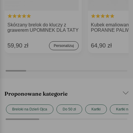
Skórzany brelok do kluczy z
Kubek emaliowany d
grawerem UPOMINEK DLA TATY
PORANNE PALIW
59,90 zł
64,90 zł
Personalizuj
Proponowane kategorie
Breloki na Dzień Ojca
Do 50 zł
Kartki
Kartki na 