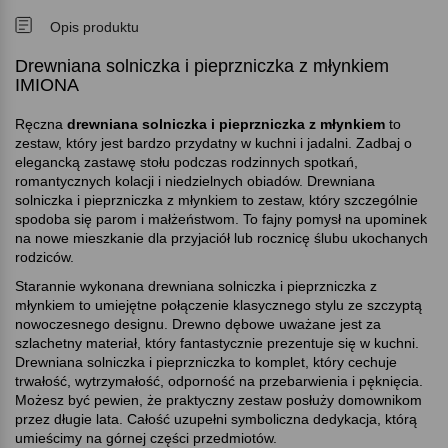
Opis produktu
Drewniana solniczka i pieprzniczka z młynkiem
IMIONA
Ręczna
drewniana solniczka i pieprzniczka z młynkiem
to
zestaw, który jest bardzo przydatny w kuchni i jadalni. Zadbaj o
elegancką zastawę stołu podczas rodzinnych spotkań,
romantycznych kolacji i niedzielnych obiadów. Drewniana
solniczka i pieprzniczka z młynkiem to zestaw, który szczególnie
spodoba się parom i małżeństwom. To fajny pomysł na upominek
na nowe mieszkanie dla przyjaciół lub rocznicę ślubu ukochanych
rodziców.
Starannie wykonana drewniana solniczka i pieprzniczka z
młynkiem to umiejętne połączenie klasycznego stylu ze szczyptą
nowoczesnego designu. Drewno dębowe uważane jest za
szlachetny materiał, który fantastycznie prezentuje się w kuchni.
Drewniana solniczka i pieprzniczka to komplet, który cechuje
trwałość, wytrzymałość, odporność na przebarwienia i pęknięcia.
Możesz być pewien, że praktyczny zestaw posłuży domownikom
przez długie lata. Całość uzupełni symboliczna dedykacja, którą
umieścimy na górnej części przedmiotów.