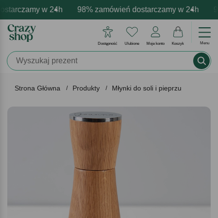
starczamy w 24h
armowa personalizacja produktów
ytywne emocje - zawsze udane prezenty
98% zamówień dostarczamy w 24h
Profesjonalna i darmowa 
Prezentujemy pozy
98
Menu
Dostępność
Ulubione
Moje konto
Koszyk
Strona Główna
Produkty
Młynki do soli i pieprzu