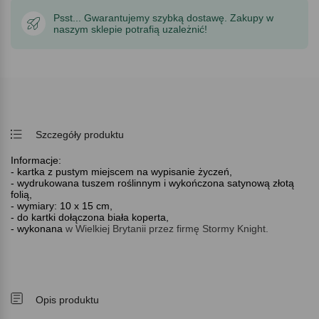
Psst... Gwarantujemy szybką dostawę. Zakupy w
naszym sklepie potrafią uzależnić!
Szczegóły produktu
Informacje:
- kartka z pustym miejscem na wypisanie życzeń,
- wydrukowana tuszem roślinnym i wykończona satynową złotą
folią,
- wymiary: 10 x 15 cm,
- do kartki dołączona biała koperta,
- wykonana
w Wielkiej Brytanii przez firmę Stormy Knight.
Opis produktu