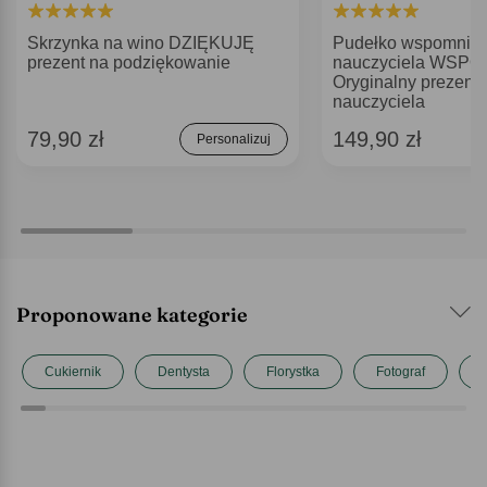
Skrzynka na wino DZIĘKUJĘ
Pudełko wspomnień
prezent na podziękowanie
nauczyciela WSPO
Oryginalny prezent 
nauczyciela
79,90 zł
149,90 zł
Personalizuj
Proponowane kategorie
Cukiernik
Dentysta
Florystka
Fotograf