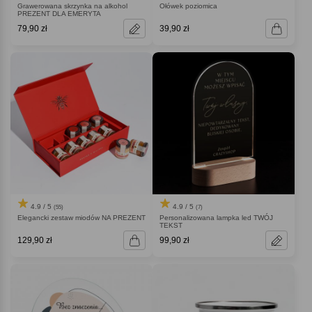
Grawerowana skrzynka na alkohol
Ołówek poziomica
PREZENT DLA EMERYTA
79,90 zł
39,90 zł
4.9 / 5
4.9 / 5
(55)
(7)
Elegancki zestaw miodów NA PREZENT
Personalizowana lampka led TWÓJ
TEKST
129,90 zł
99,90 zł