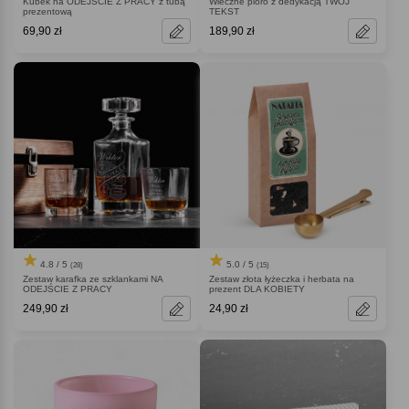
Kubek na ODEJŚCIE Z PRACY z tubą
Wieczne pióro z dedykacją TWÓJ
prezentową
TEKST
69,90 zł
189,90 zł
4.8 / 5
5.0 / 5
(28)
(15)
Zestaw karafka ze szklankami NA
Zestaw złota łyżeczka i herbata na
ODEJŚCIE Z PRACY
prezent DLA KOBIETY
249,90 zł
24,90 zł