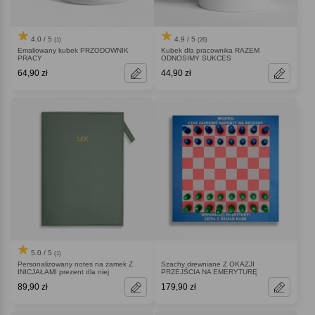
4.0 / 5
4.9 / 5
(1)
(26)
Emaliowany kubek PRZODOWNIK
Kubek dla pracownika RAZEM
PRACY
ODNOSIMY SUKCES
64,90 zł
44,90 zł
5.0 / 5
(1)
Personalizowany notes na zamek Z
Szachy drewniane Z OKAZJI
INICJAŁAMI prezent dla niej
PRZEJŚCIA NA EMERYTURĘ
89,90 zł
179,90 zł