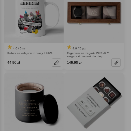
4.6 / 5
4.6 / 5
(8)
(53)
Kubek na odejście z pracy EKIPA
Organizer na zegarki INICJAŁY
elegancki prezent dla niego
44,90 zł
149,90 zł