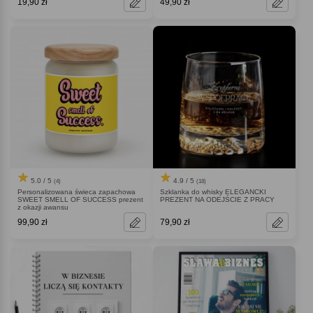
19,90 zł
49,90 zł
5.0 / 5
4.9 / 5
(4)
(18)
Personalizowana świeca zapachowa
Szklanka do whisky ELEGANCKI
SWEET SMELL OF SUCCESS prezent
PREZENT NA ODEJŚCIE Z PRACY
z okazji awansu
99,90 zł
79,90 zł