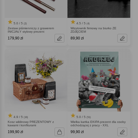
5.0 / 5
4.5 / 5
(2)
(4)
Zestaw piśmienniczy z grawerem
Wizytownik firmowy na biurko ZE
INICJAŁY stylowy prezent
ZDJĘCIEM
179,90 zł
89,90 zł
4.9 / 5
5.0 / 5
(16)
(51)
Kosz wiklinowy PREZENTOWY z
Wielka kartka EKIPA prezent dla osoby
kawami i konfiturami
odchodzącej z pracy - XXL
199,90 zł
99,90 zł