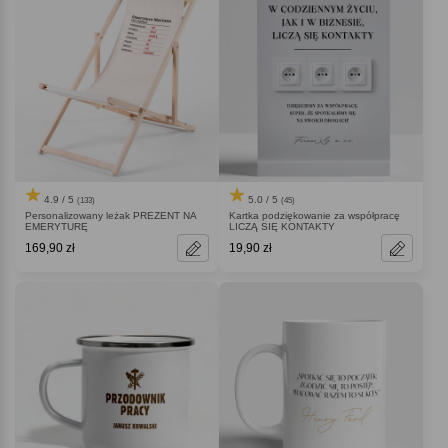
4.9 / 5
5.0 / 5
(133)
(45)
Personalizowany leżak PREZENT NA
Kartka podziękowanie za współpracę
EMERYTURĘ
LICZĄ SIĘ KONTAKTY
169,90 zł
19,90 zł