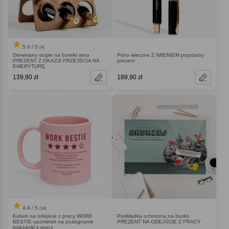
5.0 / 5
(4)
Drewniany stojak na butelki wina
Pióro wieczne Z IMIENIEM przydatny
PREZENT Z OKAZJI PRZEJŚCIA NA
prezent
EMERYTURĘ
139,90 zł
189,90 zł
4.9 / 5
(14)
Kubek na odejście z pracy WORK
Podkładka ochronna na biurko
BESTIE upominek na pożegnanie
PREZENT NA ODEJŚCIE Z PRACY
koleżanki z pracy