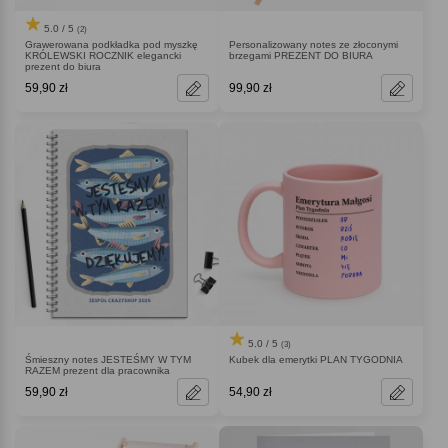
5.0 / 5
(2)
Grawerowana podkładka pod myszkę
Personalizowany notes ze złoconymi
KRÓLEWSKI ROCZNIK elegancki
brzegami PREZENT DO BIURA
prezent do biura
59,90 zł
99,90 zł
5.0 / 5
(3)
Śmieszny notes JESTEŚMY W TYM
Kubek dla emerytki PLAN TYGODNIA
RAZEM prezent dla pracownika
59,90 zł
54,90 zł