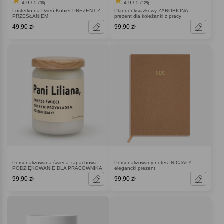
4.9 / 5
4.9 / 5
(36)
(125)
Lusterko na Dzień Kobiet PREZENT Z
Planner książkowy ZAROBIONA
PRZESŁANIEM
prezent dla koleżanki z pracy
49,90 zł
99,90 zł
Personalizowana świeca zapachowa
Personalizowany notes INICJAŁY
PODZIĘKOWANIE DLA PRACOWNIKA
elegancki prezent
99,90 zł
99,90 zł