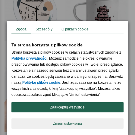
Zgoda
Szczegóły
O plikach cookie
Ta strona korzysta z plików cookie
4.4 / 5
4.7 / 5
(5)
(10)
Personalizowany szklany ZEGAR DLA
Kubek do nowej pracy BAJERANCKI
Strona korzysta z plików cookies w celach statystycznych zgodnie z
EMERYTA
Polityką prywatności
. Możesz samodzielnie określić warunki
119,90 zł
64,90 zł
przechowywania lub dostępu plików cookies w Twojej przeglądarce.
Korzystanie z naszego serwisu bez zmiany ustawień przeglądarki
oznacza, że cookies będą zapisane w pamięci urządzenia. Sprawdź
naszą
Politykę plików cookie
. Jeśli zgadzasz się na korzystanie ze
Strona zawiera informacje dotyczące alkoholu i jest
wszystkich ciasteczek, kliknij "Zaakceptuj wszystkie". Możesz także
przeznaczona wyłącznie dla osób pełnoletnich.
dopasować zakres zgód klikając w "Zmień ustawienia".
Masz ukończone 18 lat i chcesz zerknąć na ten produkt
Tak, chętnie
Zaakceptuj wszystkie
Zmień ustawienia