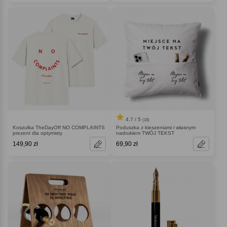
4.7 / 5
(10)
Koszulka TheDayOff NO COMPLAINTS
Poduszka z kieszeniami i własnym
prezent dla optymisty
nadrukiem TWÓJ TEKST
149,90 zł
69,90 zł