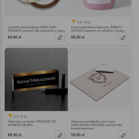
5.0 / 5
(2)
Lusterko kieszonkowe KRÓLOWA
Personalizowana świeczka ŚWIĘTY
TARGETU prezent dla koleżanki z pracy
SPOKÓJ prezent na odejście z pracy
89,90 zł
99,90 zł
4.7 / 5
(6)
Tabliczka na biurko PREZENT DO
Skórzana podkładka pod mysz
NOWEGO BIURA
KRÓLEWSKI ROCZNIK prezent dla
businesswoman
89,90 zł
59,90 zł