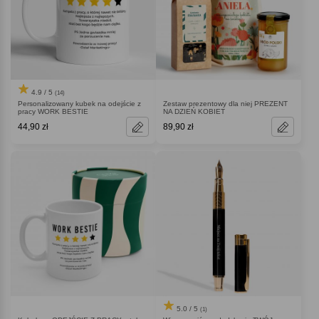
4.9 / 5
(14)
Personalizowany kubek na odejście z
Zestaw prezentowy dla niej PREZENT
pracy WORK BESTIE
NA DZIEŃ KOBIET
44,90 zł
89,90 zł
5.0 / 5
(1)