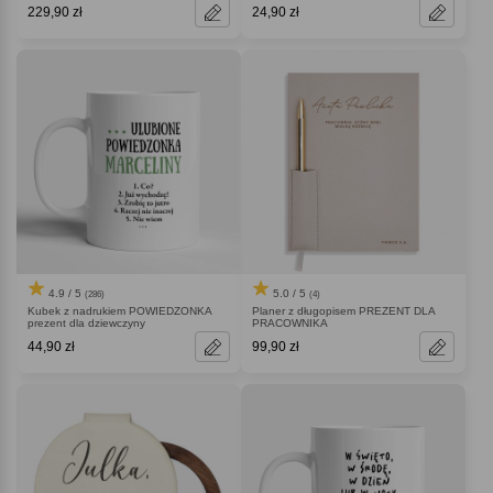
229,90 zł
24,90 zł
4.9 / 5
5.0 / 5
(286)
(4)
Kubek z nadrukiem POWIEDZONKA
Planer z długopisem PREZENT DLA
prezent dla dziewczyny
PRACOWNIKA
44,90 zł
99,90 zł