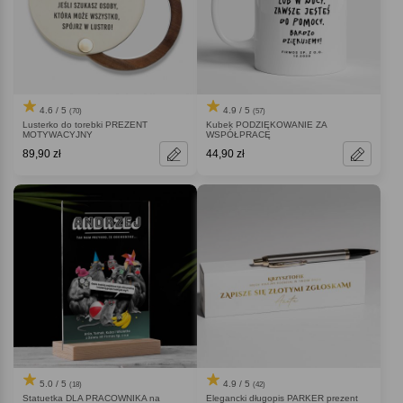
4.6 / 5
4.9 / 5
(70)
(57)
Lusterko do torebki PREZENT
Kubek PODZIĘKOWANIE ZA
MOTYWACYJNY
WSPÓŁPRACĘ
89,90 zł
44,90 zł
5.0 / 5
4.9 / 5
(18)
(42)
Statuetka DLA PRACOWNIKA na
Elegancki długopis PARKER prezent