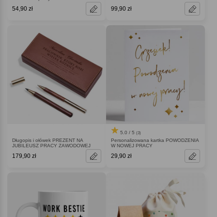
54,90 zł
99,90 zł
5.0 / 5
(3)
Długopis i ołówek PREZENT NA
Personalizowana kartka POWODZENIA
JUBILEUSZ PRACY ZAWODOWEJ
W NOWEJ PRACY
179,90 zł
29,90 zł