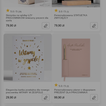
5.0 / 5
3.0 / 5
(24)
(1)
Skrzynka na wódkę ŁZY
Personalizowana STATUETKA
PRACOWNIKÓW śmieszny prezent dla
ZWYCIĘZCY
szefa
79,90 zł
79,90 zł
5.0 / 5
(2)
Elegancka kartka powitalna dla nowego
Personalizowany planer z długopisem
pracownika WITAMY W ZESPOLE
PREZENT DLA PRACOWNIKA
29,90 zł
99,90 zł