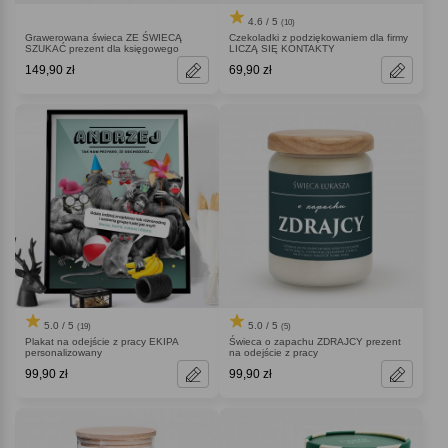
4.6 / 5
(10)
Grawerowana świeca ZE ŚWIECĄ
Czekoladki z podziękowaniem dla firmy
SZUKAĆ prezent dla księgowego
LICZĄ SIĘ KONTAKTY
149,90 zł
69,90 zł
5.0 / 5
5.0 / 5
(19)
(5)
Plakat na odejście z pracy EKIPA
Świeca o zapachu ZDRAJCY prezent
personalizowany
na odejście z pracy
99,90 zł
99,90 zł