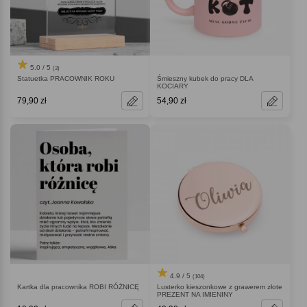
5.0 / 5
(3)
Statuetka PRACOWNIK ROKU
Śmieszny kubek do pracy DLA
KOCIARY
79,90 zł
54,90 zł
4.9 / 5
(104)
Kartka dla pracownika ROBI RÓŻNICĘ
Lusterko kieszonkowe z grawerem złote
PREZENT NA IMIENINY