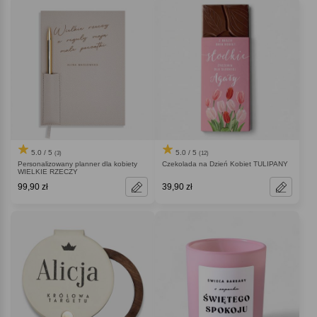
5.0 / 5
5.0 / 5
(3)
(12)
Personalizowany planner dla kobiety
Czekolada na Dzień Kobiet TULIPANY
WIELKIE RZECZY
99,90 zł
39,90 zł