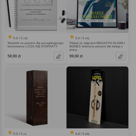
5.0 / 5
5.0 / 5
(15)
(61)
Notatnik na prezent dla początkującego
Plakat ze zdjęciem MAGAZYN SŁAWA I
biznesmena LICZĄ SIĘ KONTAKTY
BIZNES śmieszny prezent dla kolegi z
pracy
59,90 zł
99,90 zł
5.0 / 5
4.8 / 5
(1)
(84)