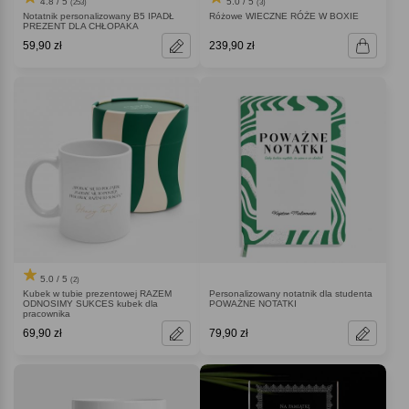
4.8 / 5
5.0 / 5
(253)
(3)
Notatnik personalizowany B5 IPADŁ
Różowe WIECZNE RÓŻE W BOXIE
PREZENT DLA CHŁOPAKA
59,90 zł
239,90 zł
5.0 / 5
(2)
Kubek w tubie prezentowej RAZEM
Personalizowany notatnik dla studenta
ODNOSIMY SUKCES kubek dla
POWAŻNE NOTATKI
pracownika
69,90 zł
79,90 zł