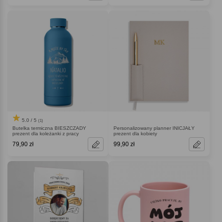
5.0 / 5
(1)
Butelka termiczna BIESZCZADY
Personalizowany planner INICJAŁY
prezent dla koleżanki z pracy
prezent dla kobiety
79,90 zł
99,90 zł