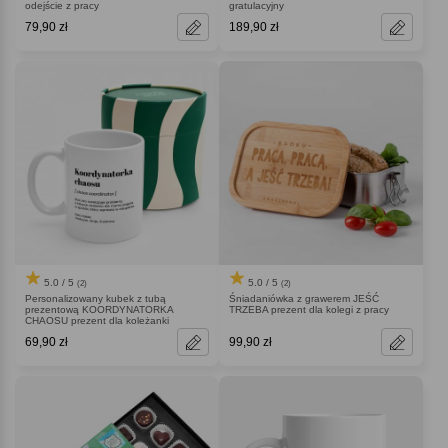
odejście z pracy
gratulacyjny
79,90 zł
189,90 zł
5.0 / 5
5.0 / 5
(2)
(2)
Personalizowany kubek z tubą
Śniadaniówka z grawerem JEŚĆ
prezentową KOORDYNATORKA
TRZEBA prezent dla kolegi z pracy
CHAOSU prezent dla koleżanki
69,90 zł
99,90 zł