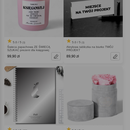
5.0 / 5
5.0 / 5
(1)
(1)
Świeca zapachowa ZE ŚWIECĄ
Akrylowa tabliczka na biurko TWÓJ
SZUKAĆ prezent dla księgowej
PROJEKT
99,90 zł
89,90 zł