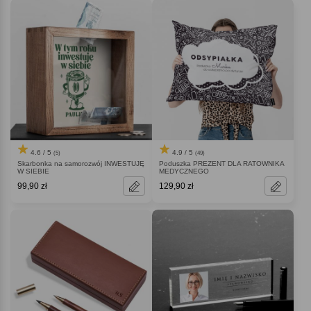
4.6 / 5
4.9 / 5
(5)
(49)
Skarbonka na samorozwój INWESTUJĘ
Poduszka PREZENT DLA RATOWNIKA
W SIEBIE
MEDYCZNEGO
99,90 zł
129,90 zł