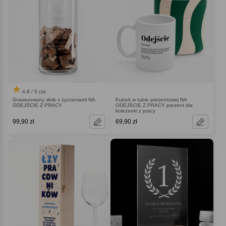
4.8 / 5
(24)
Grawerowany słoik z życzeniami NA
Kubek w tubie prezentowej NA
ODEJŚCIE Z PRACY
ODEJŚCIE Z PRACY prezent dla
koleżanki z pracy
99,90 zł
69,90 zł