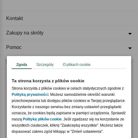
Kontakt
Zakupy na skróty
Pomoc
Regulaminy
Zgoda
Szczegóły
O plikach cookie
Ta strona korzysta z plików cookie
Akceptujemy płatności
Strona korzysta z plików cookies w celach statystycznych zgodnie z
Polityką prywatności
. Możesz samodzielnie określić warunki
przechowywania lub dostępu plików cookies w Twojej przeglądarce.
Korzystanie z naszego serwisu bez zmiany ustawień przeglądarki
oznacza, że cookies będą zapisane w pamięci urządzenia. Sprawdź
naszą
Politykę plików cookie
. Jeśli zgadzasz się na korzystanie ze
wszystkich ciasteczek, kliknij "Zaakceptuj wszystkie". Możesz także
Nasi partnerzy
dopasować zakres zgód klikając w "Zmień ustawienia".