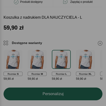
Produkt dostępny
Zapytaj o produkt
Koszulka z nadrukiem DLA NAUCZYCIELA - L
59,90
zł
Dostępne warianty
Rozmiar
S
Rozmiar
M
Rozmiar
L
Rozmiar
XL
Ro
59,90 zł
59,90 zł
59,90 zł
59,90 zł
59,9
Personalizuj