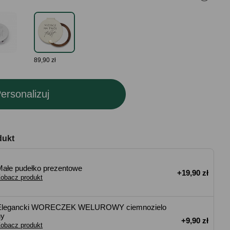
89,90 zł
ersonalizuj
dukt
Małe pudełko prezentowe
+19,90 zł
obacz produkt
Elegancki WORECZEK WELUROWY ciemnozielo
ny
+9,90 zł
obacz produkt