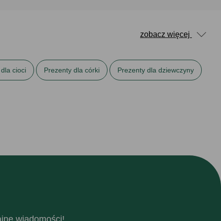
zobacz więcej
dla cioci
Prezenty dla córki
Prezenty dla dziewczyny
Prezenty dla żony
Prezenty na 18. urodziny
nty na Dzień Nauczyciela
Prezenty na imieniny
y
Prezenty na urodziny dla niej
fajne wiadomości!