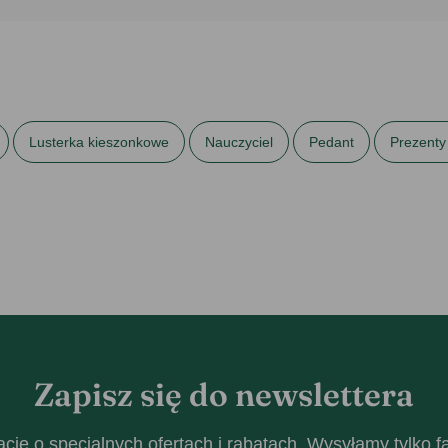
Lusterka kieszonkowe
Nauczyciel
Pedant
Prezenty 
zenty dla singielki
Prezenty dla siostry
Prezenty dla synowej
Prezenty na Dzień Kobiet
Prezenty na Dzień Matki
Preze
Prezenty na Święta dla siostry
Prezenty na urodziny dla mam
a niej
Z własnym projektem
Zapisz się do newslettera
cje o specjalnych ofertach i rabatach. Wysyłamy tylko 