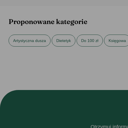
Proponowane kategorie
Artystyczna dusza
Dietetyk
Do 100 zł
Księgowa
Prezenty dla nastolatków
Prezenty dla przyjaciółki
Pre
Prezenty na 30. urodziny
Prezenty na Dzień Dziewczyny
Prezenty na Mikołajki
Prezenty na Święta dla dziewczyny
Prezenty na urodziny dla siostry
Prezenty na Walentynki dl
Otrzymuj informa