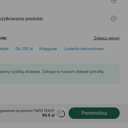
użytkowania produktu
rie:
Zobacz więcej
tetyk
Do 100 zł
Księgowa
Lusterka kieszonkowe
tujemy szybką dostawę. Zakupy w naszym sklepie potrafią
z grawerem na prezent TWÓJ TEKST
Personalizuj
89.9 zł