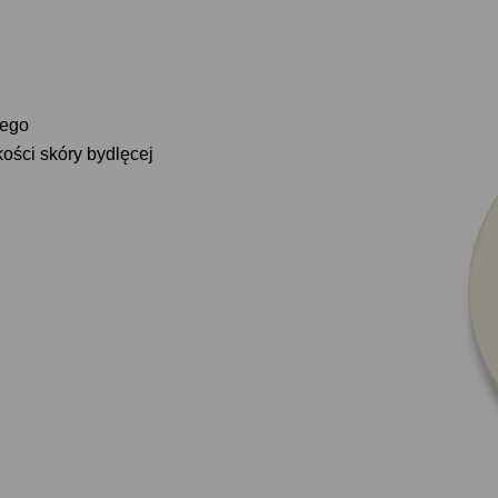
wego
ści skóry bydlęcej