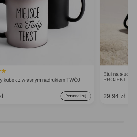
Etui na słuch
PROJEKT
y kubek z własnym nadrukiem TWÓJ
zł
29,94 zł
Personalizuj