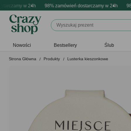
rczamy w 24h
owa personalizacja produktów
ne emocje - zawsze udane prezenty
98% zamówień dostarczamy w 24h
Profesjonalna i darmowa pers
Prezentujemy pozytyw
98% z
Nowości
Bestsellery
Ślub
Strona Główna
Produkty
Lusterka kieszonkowe