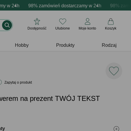
cja produktów
w 24h
ne emocje - zawsze udane prezenty
98% zamówień dostarczamy w 24h
Profesjonalna i darmowa personalizacja pro
Prezentujemy pozytywn
98% zamówień
Dostępność
Ulubione
Moje konto
Koszyk
Hobby
Produkty
Rodzaj
Zapytaj o produkt
awerem na prezent TWÓJ TEKST
nty