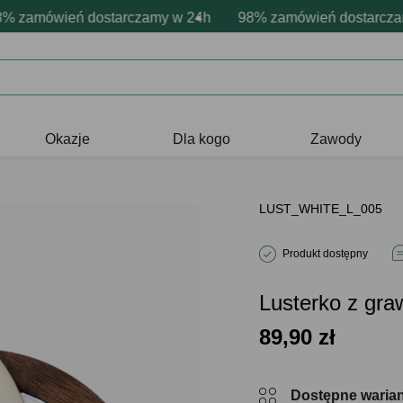
onalizacja produktów
ne emocje - zawsze udane prezenty
amówień dostarczamy w 24h
Profesjonalna i darmowa personaliza
98% zamówień dostarczamy 
Prezentujemy pozytyw
Okazje
Dla kogo
Zawody
LUST_WHITE_L_005
Produkt dostępny
Lusterko z gr
89,90
zł
Dostępne waria