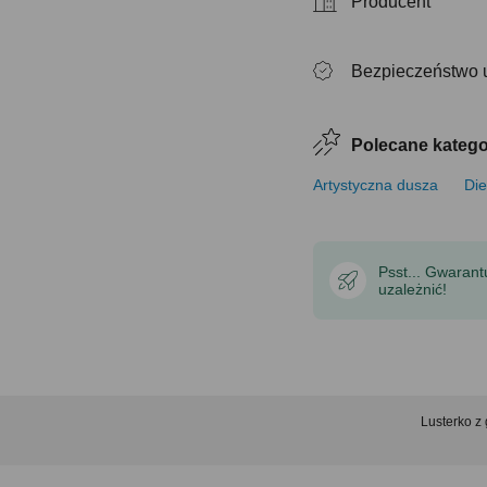
Producent
Bezpieczeństwo 
Polecane katego
Artystyczna dusza
Die
Psst... Gwaran
uzależnić!
Lusterko 