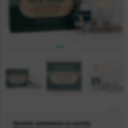
VODKA_SZKL_BOX_009
Złożenie zamówienia na wyroby