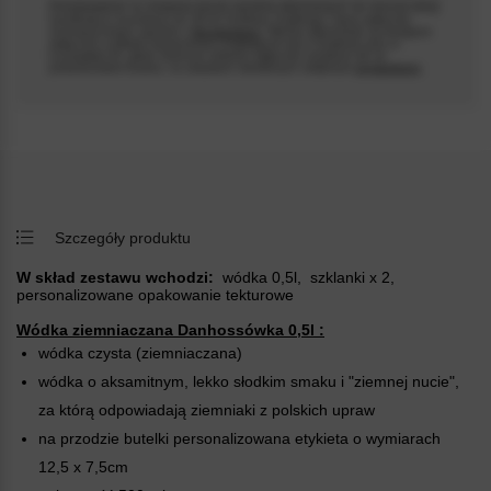
Przedstawienie na niniejszej stronie wyrobów alkoholowych nie stanowi oferty
handlowej w rozumieniu art. 66 §1 Kodeksu Cywilnego i służy wyłącznie
rezerwacji towaru zgodnie z
Regulaminem
. Wyroby alkoholowe są dostępne
wyłącznie w sklepie stacjonarnym znajdującym się w Chełmnie przy ul.
Łunawskiej 34, gdzie można je odebrać wyłącznie osobiście lub za
Psst... Gwarantujemy szybką dostawę. Zakupy w
pośrednictwem kuriera, na zasadach określonych odrębnym
regulaminem
.
naszym sklepie potrafią uzależnić!
Szczegóły produktu
W skład zestawu wchodzi:
wódka 0,5l, szklanki x 2,
personalizowane opakowanie tekturowe
Wódka ziemniaczana Danhossówka 0,5l :
wódka czysta (ziemniaczana)
wódka o aksamitnym, lekko słodkim smaku i "ziemnej nucie",
za którą odpowiadają ziemniaki z polskich upraw
na przodzie butelki personalizowana etykieta o wymiarach
12,5 x 7,5cm