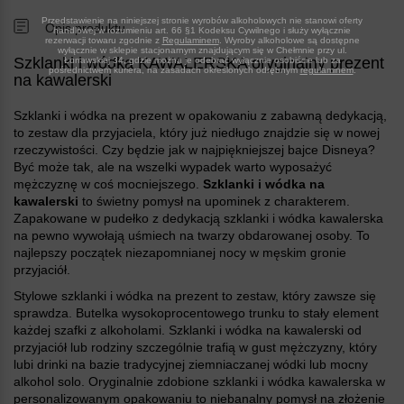
Przedstawienie na niniejszej stronie wyrobów alkoholowych nie stanowi oferty
Opis produktu
handlowej w rozumieniu art. 66 §1 Kodeksu Cywilnego i służy wyłącznie
rezerwacji towaru zgodnie z
Regulaminem
. Wyroby alkoholowe są dostępne
wyłącznie w sklepie stacjonarnym znajdującym się w Chełmnie przy ul.
Szklanki i wódka KAWALERSKA oryginalny prezent
Łunawskiej 34, gdzie można je odebrać wyłącznie osobiście lub za
pośrednictwem kuriera, na zasadach określonych odrębnym
regulaminem
.
na kawalerski
Szklanki i wódka na prezent w opakowaniu z zabawną dedykacją,
to zestaw dla przyjaciela, który już niedługo znajdzie się w nowej
rzeczywistości. Czy będzie jak w najpiękniejszej bajce Disneya
Być może tak, ale na wszelki wypadek warto wyposażyć
mężczyznę w coś mocniejszego.
Szklanki i wódka na
kawalerski
to świetny pomysł na upominek z charakterem.
Zapakowane w pudełko z dedykacją szklanki i wódka kawalerska
na pewno wywołają uśmiech na twarzy obdarowanej osoby. To
najlepszy początek niezapomnianej nocy w męskim gronie
przyjaciół.
Stylowe szklanki i wódka na prezent to zestaw, który zawsze się
sprawdza. Butelka wysokoprocentowego trunku to stały element
każdej szafki z alkoholami. Szklanki i wódka na kawalerski od
przyjaciół lub rodziny szczególnie trafią w gust mężczyzny, który
lubi drinki na bazie tradycyjnej ziemniaczanej wódki lub mocny
alkohol solo. Oryginalnie zdobione szklanki i wódka kawalerska w
personalizowanym opakowaniu to niebanalny pomysł na złożenie