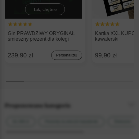
Tak, chętnie
Gin PRAWDZIWY ORYGINAŁ
Kartka XXL KUPONY
śmieszny prezent dla kolegi
kawalerski
239,90 zł
99,90 zł
Personalizuj
Proponowane kategorie
Do 300 zł
Prezenty na wieczór kawalerski
Śmieszne