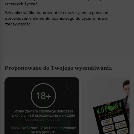
szczerych życzeń.
Szklanki i wódka na prezent dla mężczyzny to genialne
wprowadzenie elementu baśniowego do życia w nowej
rzeczywistości.
Proponowane do Twojego wyszukiwania
Strona zawiera informacje dotyczące
alkoholu i jest przeznaczona wyłącznie
dla osób pełnoletnich.
Masz ukończone 18 lat i chcesz zerknąć
na ten produkt